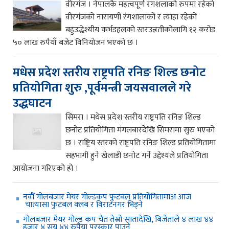
वीरगंज । नेपालकै महत्वपूर्ण रंगशलाको रुपमा रहेको
वीरगंजको नारायणी रंगशालाको र त्याहा रहेको
बहुउद्धेश्यीय कर्भडहलको स्तरउन्नतीकोलागि १२ करोड
५० लाख रुपैयाँ बजेट विनियोजन भएको छ ।
मधेस प्रदेश स्तरीय राष्ट्रपति रनिङ शिल्ड छनोट
प्रतियोगिता शुरु ,पूर्वमन्त्री जयसवालले गरे
उद्धघाटन
सिमरा । मधेस प्रदेश स्तरीय राष्ट्रपति रनिङ शिल्ड
छनोट प्रतियोगिता मंगलबारदेखि सिमरामा सुरु भएको
छ । राष्ट्रिय स्तरको राष्ट्रपति रनिङ शिल्ड प्रतियोगितामा
सहभागी हुने खेलाडी छनोट गर्ने उद्देश्यले प्रतियोगिता
आयोजना गरिएको हो ।
नवौँ गोलबजार मेयर गोल्डकप फुटबल प्रतियोगितामाअ आज
चात्यासा फुटबल क्लब र विराटनगर भिड्ने
गोलबजार मेयर गोल्ड कप चैत तेस्रो सातादेखि, बिजेताले ४ लाख ४४
हजार ४ सय ४४ रुपैया पुरस्कार पाउने