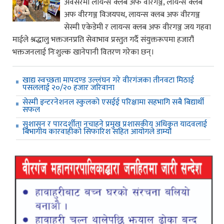
अवसरमा लायन्स क्लब अफ वीरगञ्ज, लायन्स क्लब
अफ वीरगञ्ज विजयपथ, लायन्स क्लब अफ वीरगञ्ज
सेस्मी एकेडेमी र लायन्स क्लब अफ वीरगञ्ज जय गहवा
माईले श्रद्धालु भक्तजनप्रति सेवाभाव प्रस्तुत गर्दै संयुक्तरूपमा हजारौं
भक्तजनलाई निःशुल्क खानेपानी वितरण गरेका छन्।
खाद्य स्वच्छता मापदण्ड उल्लंघन गरे वीरगंजका तीनवटा मिठाई
पसललाई २०/२० हजार जरिवाना
सेस्मी इन्टरनेशनल स्कुलको एसईई परिक्षामा सहभागि सबै बिद्यार्थी
सफल
सुशासन र पारदर्शीता नचाहने प्रमुख प्रशासकीय अधिकृत यादवलाई
बिभागीय कारवाहीको सिफारिश सहित आयोगले डाम्यो