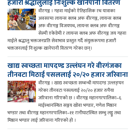
हजारौं श्रद्धालुलाई निःशुल्क खानेपानी वितरण
वीरगञ्ज । गहवा माईको ऐतिहासिक रथ यात्राका
अवसरमा लायन्स क्लब अफ वीरगञ्ज, लायन्स क्लब
अफ वीरगञ्ज विजयपथ, लायन्स क्लब अफ वीरगञ्ज
सेस्मी एकेडेमी र लायन्स क्लब अफ वीरगञ्ज जय गहवा
माईले श्रद्धालु भक्तजनप्रति सेवाभाव प्रस्तुत गर्दै संयुक्तरूपमा हजारौं
भक्तजनलाई निःशुल्क खानेपानी वितरण गरेका छन्।
खाद्य स्वच्छता मापदण्ड उल्लंघन गरे वीरगंजका
तीनवटा मिठाई पसललाई २०/२० हजार जरिवाना
वीरगञ्ज । खाद्य स्वच्छता सम्बन्धी मापदण्ड उल्लङ्घन
गरेका तीनवटा पसललाई २०/२० हजार रुपैया
जरिवाना गरिएको छ । वीरगञ्ज महानगरपालिका–६
माईस्थानस्थित सञ्जय खोवा भण्डार, गणेश मिष्ठान
भण्डार तथा वीरगञ्ज महानगरपालिका–११ रानीघाटस्थित सम्भु लड्डु तथा
मिष्ठान भण्डार लाई जरिवाना गरिएको हो ।