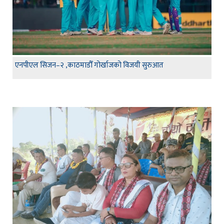
एनपीएल सिजन–२ ,काठमाडौँ गोर्खाजको विजयी सुरुआत