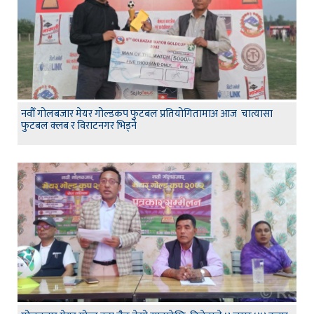
नवौँ गोलबजार मेयर गोल्डकप फुटबल प्रतियोगितामाअ आज चात्यासा
फुटबल क्लब र विराटनगर भिड्ने