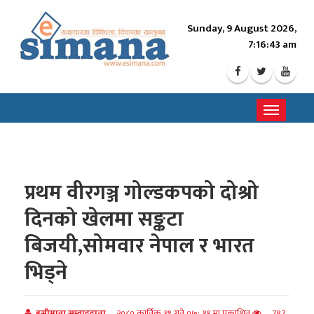
Sunday, 9 August 2026,
7:16:45 am
Toggle
navigati
प्रथम वीरगञ्ज गोल्डकपको दोश्रो
दिनको खेलमा सङ्कटा
बिजयी,सोमवार नेपाल र भारत
भिड्ने
इसीमाना सम्वाददाता
२०८० कार्तिक १९ गते ०७: ११ मा प्रकाशित
787