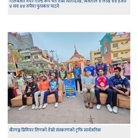
गोलबजार मेयर गोल्ड कप चैत तेस्रो सातादेखि, बिजेताले ४ लाख ४४ हजार
४ सय ४४ रुपैया पुरस्कार पाउने
वीरगञ्ज प्रिमियर लिगको तेस्रो संस्करणको ट्रफि सार्वजनिक