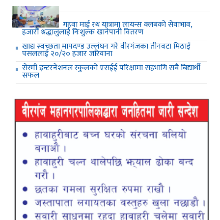
गहवा माई रथ यात्रामा लायन्स क्लबको सेवाभाव,
हजारौं श्रद्धालुलाई निःशुल्क खानेपानी वितरण
खाद्य स्वच्छता मापदण्ड उल्लंघन गरे वीरगंजका तीनवटा मिठाई
पसललाई २०/२० हजार जरिवाना
सेस्मी इन्टरनेशनल स्कुलको एसईई परिक्षामा सहभागि सबै बिद्यार्थी
सफल