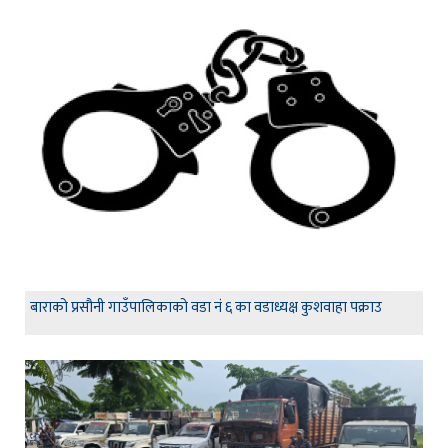
बाराको प्रसौनी गाउँपालिकाको वडा नं ६ का वडाध्यक्ष कुशवाहा पक्राउ