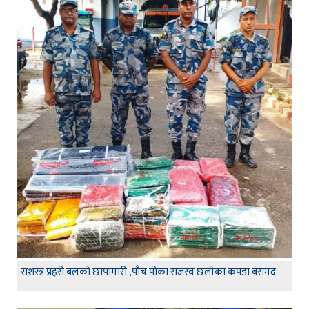
सशस्त्र प्रहरी बलको छापामारी ,पाँच पोका राजस्व छलीका कपडा बरामद