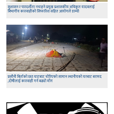
सुशासन र पारदर्शीता नचाहने प्रमुख प्रशासकीय अधिकृत यादवलाई
बिभागीय कारवाहीको सिफारिश सहित आयोगले डाम्यो
प्रसौनी बिर्ताको छठ घाटबाट चोरिएको सामान स्थानीयको घरबाट बरामद
,दोषीलाई कारवाही गर्न बढ्यो माँग