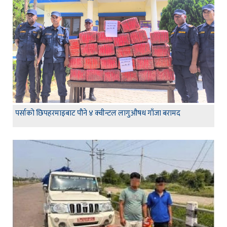
पर्साको छिपहरमाइबाट पौने ४ क्वीन्टल लागुऔषध गाँजा बरामद