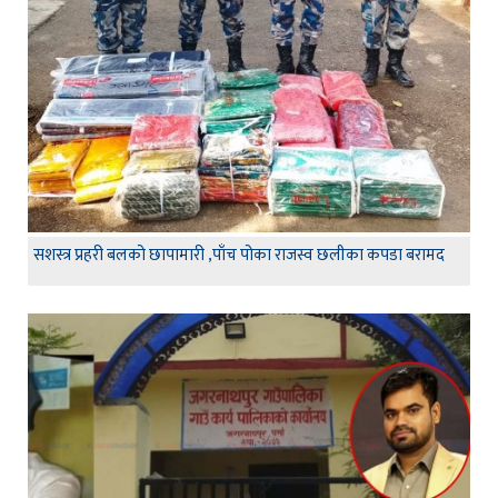
सशस्त्र प्रहरी बलको छापामारी ,पाँच पोका राजस्व छलीका कपडा बरामद