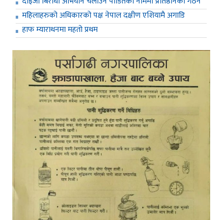
दाइजो बिरोधी अभियान चलाउन पीडितको नाममा प्रतिष्ठानको गठन
महिलाहरुको अधिकारको पक्ष नेपाल दक्षीण एशियामै अगाडि
हाफ म्याराथनमा महतो प्रथम