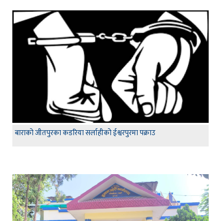
बाराको जीतपुरका कडरिया सर्लाहीको ईश्वरपुरमा पक्राउ