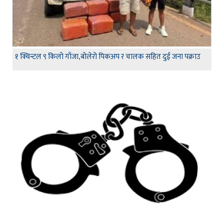
१ क्विन्टल ९ किलो गाँजा,बोलेरो पिकअप र चालक सहित दुई जना पक्राउ