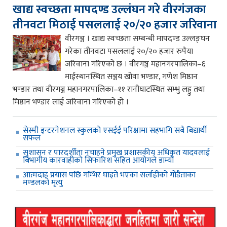
खाद्य स्वच्छता मापदण्ड उल्लंघन गरे वीरगंजका
तीनवटा मिठाई पसललाई २०/२० हजार जरिवाना
वीरगञ्ज । खाद्य स्वच्छता सम्बन्धी मापदण्ड उल्लङ्घन
गरेका तीनवटा पसललाई २०/२० हजार रुपैया
जरिवाना गरिएको छ । वीरगञ्ज महानगरपालिका–६
माईस्थानस्थित सञ्जय खोवा भण्डार, गणेश मिष्ठान
भण्डार तथा वीरगञ्ज महानगरपालिका–११ रानीघाटस्थित सम्भु लड्डु तथा
मिष्ठान भण्डार लाई जरिवाना गरिएको हो ।
सेस्मी इन्टरनेशनल स्कुलको एसईई परिक्षामा सहभागि सबै बिद्यार्थी
सफल
सुशासन र पारदर्शीता नचाहने प्रमुख प्रशासकीय अधिकृत यादवलाई
बिभागीय कारवाहीको सिफारिश सहित आयोगले डाम्यो
आत्मदाह प्रयास पछि गम्भिर घाइते भएका सर्लाहीको गोडैताका
मण्डलको मृत्यु