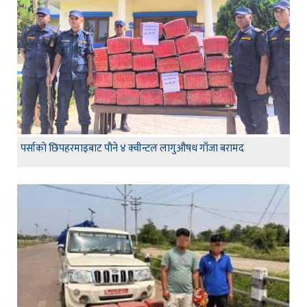
पर्साको छिपहरमाइबाट पौने ४ क्वीन्टल लागुऔषध गाँजा बरामद