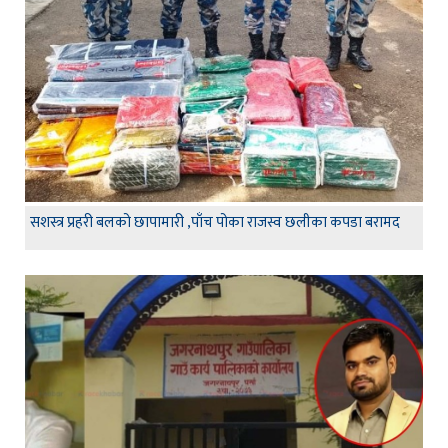
सशस्त्र प्रहरी बलको छापामारी ,पाँच पोका राजस्व छलीका कपडा बरामद