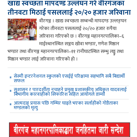
खाद्य स्वच्छता मापदण्ड उल्लंघन गरे वीरगंजका
तीनवटा मिठाई पसललाई २०/२० हजार जरिवाना
वीरगञ्ज । खाद्य स्वच्छता सम्बन्धी मापदण्ड उल्लङ्घन
गरेका तीनवटा पसललाई २०/२० हजार रुपैया
जरिवाना गरिएको छ । वीरगञ्ज महानगरपालिका–६
माईस्थानस्थित सञ्जय खोवा भण्डार, गणेश मिष्ठान
भण्डार तथा वीरगञ्ज महानगरपालिका–११ रानीघाटस्थित सम्भु लड्डु तथा
मिष्ठान भण्डार लाई जरिवाना गरिएको हो ।
सेस्मी इन्टरनेशनल स्कुलको एसईई परिक्षामा सहभागि सबै बिद्यार्थी
सफल
सुशासन र पारदर्शीता नचाहने प्रमुख प्रशासकीय अधिकृत यादवलाई
बिभागीय कारवाहीको सिफारिश सहित आयोगले डाम्यो
आत्मदाह प्रयास पछि गम्भिर घाइते भएका सर्लाहीको गोडैताका
मण्डलको मृत्यु