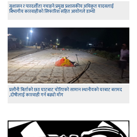
सुशासन र पारदर्शीता नचाहने प्रमुख प्रशासकीय अधिकृत यादवलाई
बिभागीय कारवाहीको सिफारिश सहित आयोगले डाम्यो
प्रसौनी बिर्ताको छठ घाटबाट चोरिएको सामान स्थानीयको घरबाट बरामद
,दोषीलाई कारवाही गर्न बढ्यो माँग