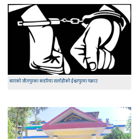
बाराको जीतपुरका कडरिया सर्लाहीको ईश्वरपुरमा पक्राउ