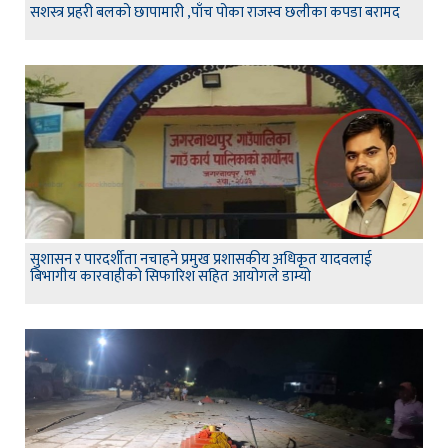
सशस्त्र प्रहरी बलको छापामारी ,पाँच पोका राजस्व छलीका कपडा बरामद
सुशासन र पारदर्शीता नचाहने प्रमुख प्रशासकीय अधिकृत यादवलाई
बिभागीय कारवाहीको सिफारिश सहित आयोगले डाम्यो