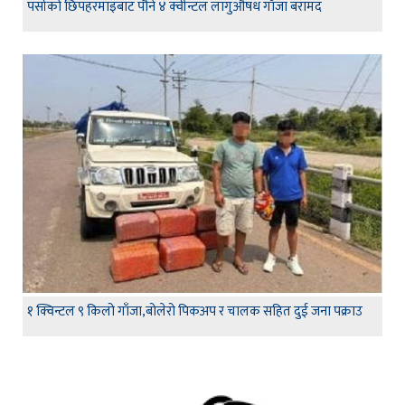
पर्साको छिपहरमाइबाट पौने ४ क्वीन्टल लागुऔषध गाँजा बरामद
१ क्विन्टल ९ किलो गाँजा,बोलेरो पिकअप र चालक सहित दुई जना पक्राउ