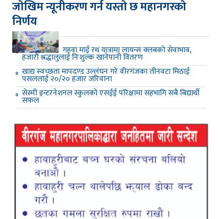
जाेखिम न्यूनीकरण गर्न यस्ताे छ महानगरकाे
निर्णय
गहवा माई रथ यात्रामा लायन्स क्लबको सेवाभाव,
हजारौं श्रद्धालुलाई निःशुल्क खानेपानी वितरण
खाद्य स्वच्छता मापदण्ड उल्लंघन गरे वीरगंजका तीनवटा मिठाई
पसललाई २०/२० हजार जरिवाना
सेस्मी इन्टरनेशनल स्कुलको एसईई परिक्षामा सहभागि सबै बिद्यार्थी
सफल