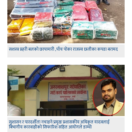
सशस्त्र प्रहरी बलको छापामारी ,पाँच पोका राजस्व छलीका कपडा बरामद
सुशासन र पारदर्शीता नचाहने प्रमुख प्रशासकीय अधिकृत यादवलाई
बिभागीय कारवाहीको सिफारिश सहित आयोगले डाम्यो