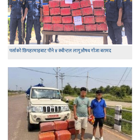
पर्साको छिपहरमाइबाट पौने ४ क्वीन्टल लागुऔषध गाँजा बरामद