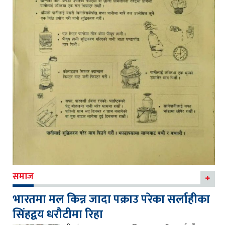
समाज
भारतमा मल किन्न जादा पक्राउ परेका सर्लाहीका
सिंहद्वय धरौटीमा रिहा