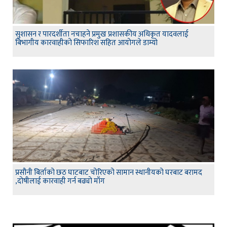
सुशासन र पारदर्शीता नचाहने प्रमुख प्रशासकीय अधिकृत यादवलाई
बिभागीय कारवाहीको सिफारिश सहित आयोगले डाम्यो
प्रसौनी बिर्ताको छठ घाटबाट चोरिएको सामान स्थानीयको घरबाट बरामद
,दोषीलाई कारवाही गर्न बढ्यो माँग