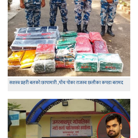
सशस्त्र प्रहरी बलको छापामारी ,पाँच पोका राजस्व छलीका कपडा बरामद