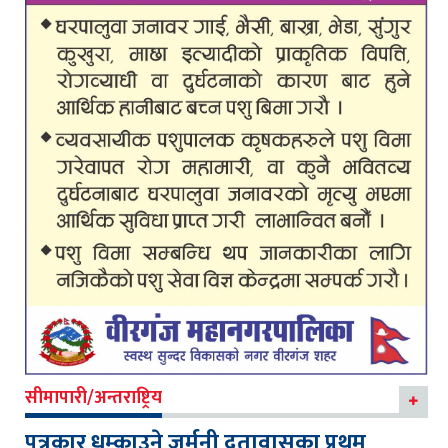
सीमापारी/अन्तराष्ट्रिय
पत्रकार धम्काउने जर्मनी दूतावासका प्रथम