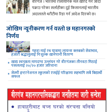
वीरगंज । भारतमा रासायनिक मल खरिद गर्न जाँदा
पक्राउ परेका सर्लाहीका दुई किसानलाई भारतीय
अदालतले धरौटीमा रिहा गर्न आदेश दिएको छ।
जाेखिम न्यूनीकरण गर्न यस्ताे छ महानगरकाे
निर्णय
गहवा माई रथ यात्रामा लायन्स क्लबको सेवाभाव,
हजारौं श्रद्धालुलाई निःशुल्क खानेपानी वितरण
खाद्य स्वच्छता मापदण्ड उल्लंघन गरे वीरगंजका तीनवटा मिठाई
पसललाई २०/२० हजार जरिवाना
सेस्मी इन्टरनेशनल स्कुलको एसईई परिक्षामा सहभागि सबै बिद्यार्थी
सफल