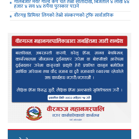
गोलबजार मेयर गोल्ड कप चैत तेस्रो सातादेखि, बिजेताले ४ लाख ४४
हजार ४ सय ४४ रुपैया पुरस्कार पाउने
वीरगञ्ज प्रिमियर लिगको तेस्रो संस्करणको ट्रफि सार्वजनिक