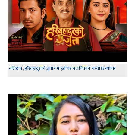
बलिदान , हरिवहादुरको जुत्ता र माइतीघर चलचित्रको यस्तो छ व्यापार