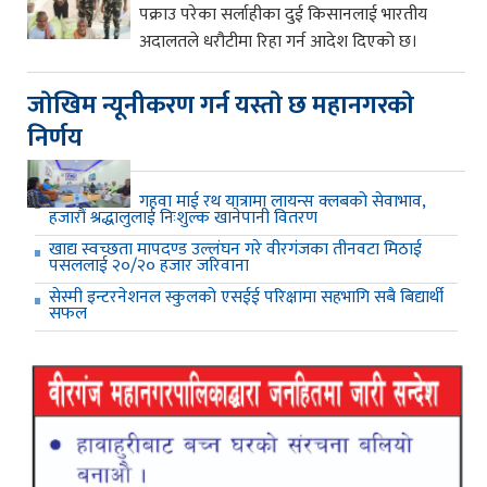
पक्राउ परेका सर्लाहीका दुई किसानलाई भारतीय
अदालतले धरौटीमा रिहा गर्न आदेश दिएको छ।
जाेखिम न्यूनीकरण गर्न यस्ताे छ महानगरकाे
निर्णय
गहवा माई रथ यात्रामा लायन्स क्लबको सेवाभाव,
हजारौं श्रद्धालुलाई निःशुल्क खानेपानी वितरण
खाद्य स्वच्छता मापदण्ड उल्लंघन गरे वीरगंजका तीनवटा मिठाई
पसललाई २०/२० हजार जरिवाना
सेस्मी इन्टरनेशनल स्कुलको एसईई परिक्षामा सहभागि सबै बिद्यार्थी
सफल