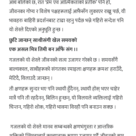
आर्थ बोलेको छ, रात ‘प्रेम एवं आत्मिकताको प्रतीक’ पनि हो,
जीवनका गोप्य र विशेष पक्षहरूलाई आफैंसँग लुकाएर राख्नु पर्छ, यी
भावहरु बाहिरी प्रदर्शनबाट टाढा रहनु पर्दछ भन्ने गहिरो सन्देश पनि
यो शेरले दिएको अनुभूति हुन्छ ।
छुटि जान्छन् साथीसंगी खेल समयको
एक असल मित्र तिमी बन आँफै संग ।।
गजलको यो शेरले जीवनको सत्य उजागर गरेको छ । समयसँगै
बाल्यकाल, साथीहरूको संगतका रमाइला क्षणहरू क्रमशः हराउँदै,
मेटिदै, विलाउदै जान्छन् ।
ती क्षणहरू सुन्दर भए पनि स्थायी हुँदैनन्, स्थायी होस् भएर चाहेर
मात्रै पनि ती रहदैनन्, बिलिन हुन्छन्, यो विलयले व्यक्तिलाई गहिरो
चिन्तन, गहिरो शोक, गहिरो भावमा विरही पनि बनाउन सक्छ ।
गजलको यो शेरले मानव सम्बन्धको क्षणभंगुरता र आन्तरिक