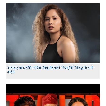
आत्मदाह प्रयासपछि गायिका नितु पौडेलको निधन,गिरी बिरुद्ध किटानी
जाहेरी