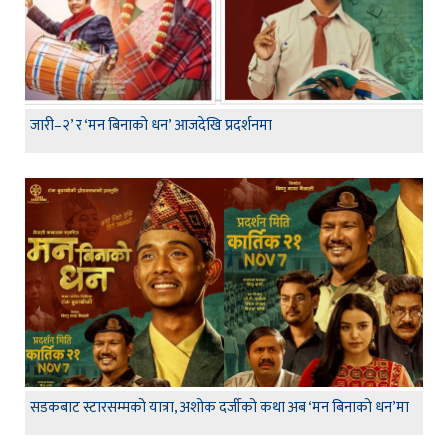
जारी–२’ र ‘मन बिनाको धन’ आजदेखि प्रदर्शनमा
सडकबाट स्टारसम्मको यात्रा, अशोक दर्जीको कथा अब ‘मन बिनाको धन’मा