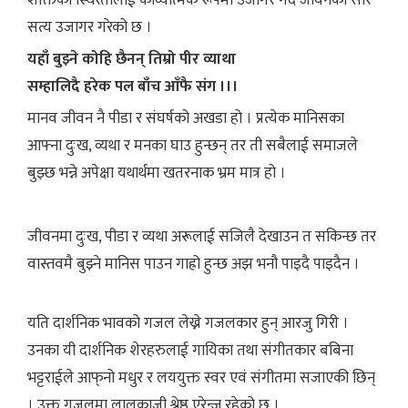
शक्तिको स्थिरतालाई काव्यात्मक रूपमा उजागर गर्दै जीवनको सार
सत्य उजागर गरेको छ ।
यहाँ बुझ्ने कोहि छैनन् तिम्रो पीर व्याथा
सम्हालिदै हरेक पल बाँच आँफै संग ।।।
मानव जीवन नै पीडा र संघर्षको अखडा हो । प्रत्येक मानिसका
आफ्ना दुःख, व्यथा र मनका घाउ हुन्छन् तर ती सबैलाई समाजले
बुझ्छ भन्ने अपेक्षा यथार्थमा खतरनाक भ्रम मात्र हो ।
जीवनमा दुःख, पीडा र व्यथा अरूलाई सजिलै देखाउन त सकिन्छ तर
वास्तवमै बुझ्ने मानिस पाउन गाह्रो हुन्छ अझ भनौ पाइदै पाइदैन ।
यति दार्शनिक भावको गजल लेख्ने गजलकार हुन् आरजु गिरी ।
उनका यी दार्शनिक शेरहरुलाई गायिका तथा संगीतकार बबिना
भट्टराईले आफ्‌नो मधुर र लययुक्त स्वर एवं संगीतमा सजाएकी छिन्
। उक्त गजलमा लालकाजी श्रेष्ठ एरेन्ज रहेको छ ।