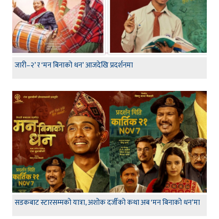
जारी–२’ र ‘मन बिनाको धन’ आजदेखि प्रदर्शनमा
सडकबाट स्टारसम्मको यात्रा, अशोक दर्जीको कथा अब ‘मन बिनाको धन’मा