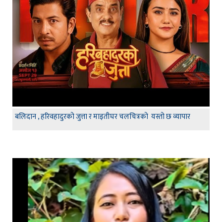
बलिदान , हरिवहादुरको जुत्ता र माइतीघर चलचित्रको यस्तो छ व्यापार