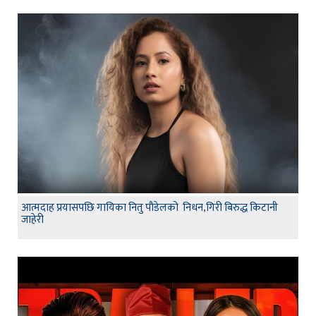
आत्मदाह प्रयासपछि गायिका नितु पौडेलको निधन,गिरी बिरुद्ध किटानी
जाहेरी