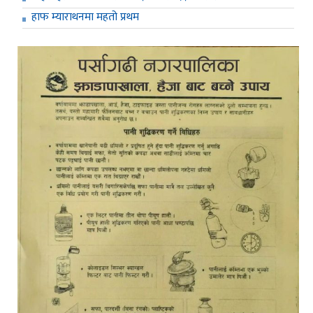
हाफ म्याराथनमा महतो प्रथम