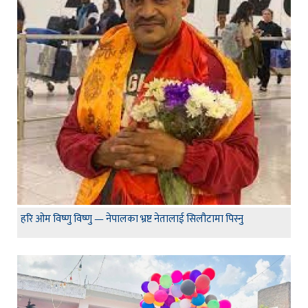
हरि ओम विष्णु विष्णु — नेपालका भ्रष्ट नेतालाई सिलौटामा पिस्नु