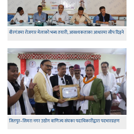
वीरगंजमा रोजगार मेलाको भब्य तयारी, आवश्यकताका आधारमा सीप दिइने
जितपुर–सिमरा नगर उद्योग वाणिज्य संघका पदाधिकारीद्वारा पदभारग्रहण