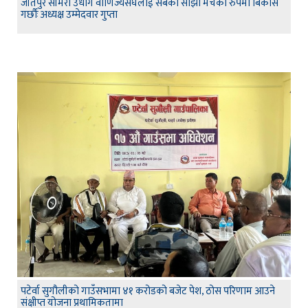
जीतपुर सीमरा उधोग वाणिज्यसंघलाई सबैको साझा मंचको रुपमा बिकास
गर्छौः अध्यक्ष उम्मेदवार गुप्ता
पटेर्वा सुगौलीको गाउँसभामा ४१ करोडको बजेट पेश, ठोस परिणाम आउने
संक्षीप्त योजना प्रथामिकतामा