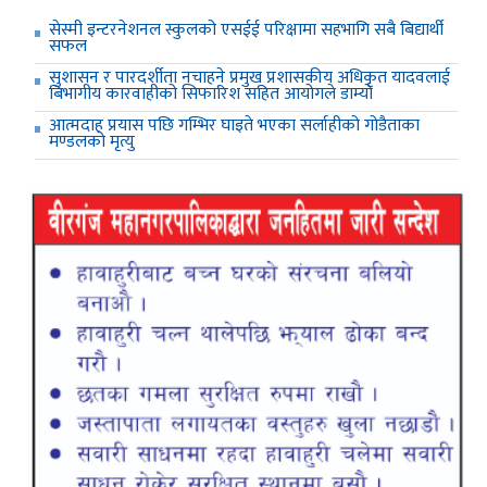
सेस्मी इन्टरनेशनल स्कुलको एसईई परिक्षामा सहभागि सबै बिद्यार्थी
सफल
सुशासन र पारदर्शीता नचाहने प्रमुख प्रशासकीय अधिकृत यादवलाई
बिभागीय कारवाहीको सिफारिश सहित आयोगले डाम्यो
आत्मदाह प्रयास पछि गम्भिर घाइते भएका सर्लाहीको गोडैताका
मण्डलको मृत्यु