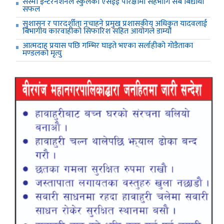
सेस्मी इन्टरनेशनल स्कुलको एसईई परिक्षामा सहभागि सबै बिद्यार्थी
सफल
सुशासन र पारदर्शीता नचाहने प्रमुख प्रशासकीय अधिकृत यादवलाई
बिभागीय कारवाहीको सिफारिश सहित आयोगले डाम्यो
आत्मदाह प्रयास पछि गम्भिर घाइते भएका सर्लाहीको गोडैताका
मण्डलको मृत्यु