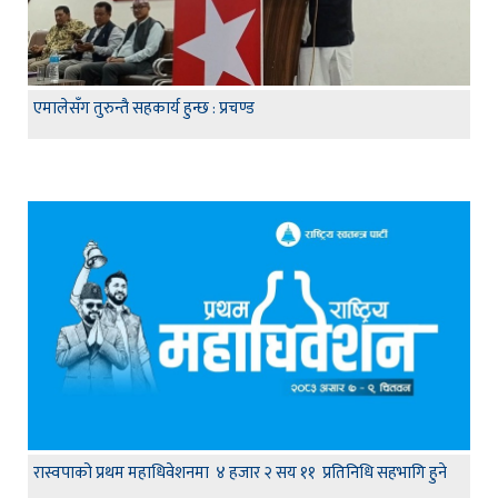
एमालेसँग तुरुन्तै सहकार्य हुन्छ : प्रचण्ड
रास्वपाको प्रथम महाधिवेशनमा ४ हजार २ सय ११ प्रतिनिधि सहभागि हुने