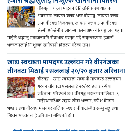
हजारौं श्रद्धालुलाई निःशुल्क खानेपानी वितरण
वीरगञ्ज । गहवा माईको ऐतिहासिक रथ यात्राका
अवसरमा लायन्स क्लब अफ वीरगञ्ज, लायन्स क्लब
अफ वीरगञ्ज विजयपथ, लायन्स क्लब अफ वीरगञ्ज
सेस्मी एकेडेमी र लायन्स क्लब अफ वीरगञ्ज जय गहवा
माईले श्रद्धालु भक्तजनप्रति सेवाभाव प्रस्तुत गर्दै संयुक्तरूपमा हजारौं
भक्तजनलाई निःशुल्क खानेपानी वितरण गरेका छन्।
खाद्य स्वच्छता मापदण्ड उल्लंघन गरे वीरगंजका
तीनवटा मिठाई पसललाई २०/२० हजार जरिवाना
वीरगञ्ज । खाद्य स्वच्छता सम्बन्धी मापदण्ड उल्लङ्घन
गरेका तीनवटा पसललाई २०/२० हजार रुपैया
जरिवाना गरिएको छ । वीरगञ्ज महानगरपालिका–६
माईस्थानस्थित सञ्जय खोवा भण्डार, गणेश मिष्ठान
भण्डार तथा वीरगञ्ज महानगरपालिका–११ रानीघाटस्थित सम्भु लड्डु तथा
मिष्ठान भण्डार लाई जरिवाना गरिएको हो ।