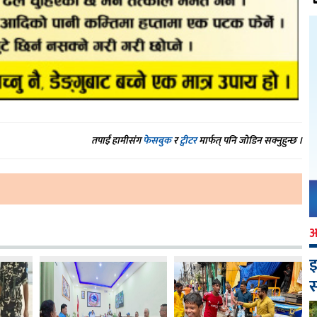
तपाईं हामीसंग
फेसबुक
र
ट्वीटर
मार्फत् पनि जोडिन सक्नुहुन्छ ।
इ
स