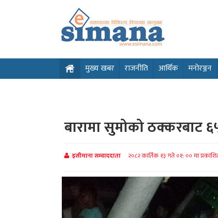
मुख्य खबर
राजनीति
आर्थिक
मनोरञ्जन
बारामा सुमोको ठक्करबाट ६
इसीमाना सम्वाददाता
२०८२ कार्तिक १३ गते ०१: ०० मा प्रकाश