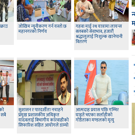
न
क्राउ
जाेखिम न्यूनीकरण गर्न यस्ताे छ
गहवा माई रथ यात्रामा लायन्स
महानगरकाे निर्णय
क्लबको सेवाभाव, हजारौं
श्रद्धालुलाई निःशुल्क खानेपानी
वितरण
लको
सुशासन र पारदर्शीता नचाहने
आत्मदाह प्रयास पछि गम्भिर
 सबै
प्रमुख प्रशासकीय अधिकृत
घाइते भएका सर्लाहीको
यादवलाई बिभागीय कारवाहीको
गोडैताका मण्डलको मृत्यु
सिफारिश सहित आयोगले डाम्यो