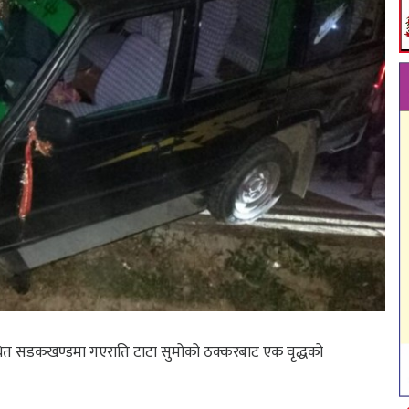
्थित सडकखण्डमा गएराति टाटा सुमोको ठक्करबाट एक वृद्धको