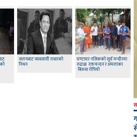
बाट
जलनबाट व्यवसायी रावतको
घण्टाघर नजिकको सूर्य मन्दीरमा
यको
निधन
रुद्राक्ष रक्तचन्दन र अमलाका
बिरुवा रोपियो
स
ग
स