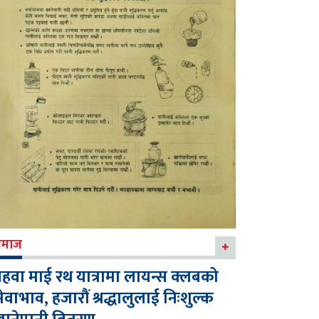
माज
हवा माई रथ यात्रामा लायन्स क्लबको
ेवाभाव, हजारौं श्रद्धालुलाई निःशुल्क