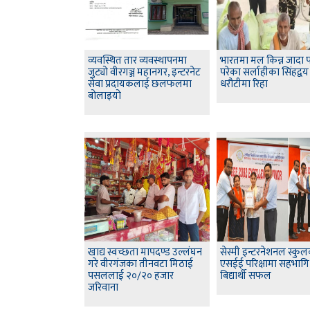
व्यवस्थित तार व्यवस्थापनमा
भारतमा मल किन्न जादा प
जुट्यो वीरगञ्ज महानगर, इन्टरनेट
परेका सर्लाहीका सिंहद्वय
सेवा प्रदायकलाई छलफलमा
धरौटीमा रिहा
बोलाइयो
खाद्य स्वच्छता मापदण्ड उल्लंघन
सेस्मी इन्टरनेशनल स्कु
गरे वीरगंजका तीनवटा मिठाई
एसईई परिक्षामा सहभागि
पसललाई २०/२० हजार
बिद्यार्थी सफल
जरिवाना