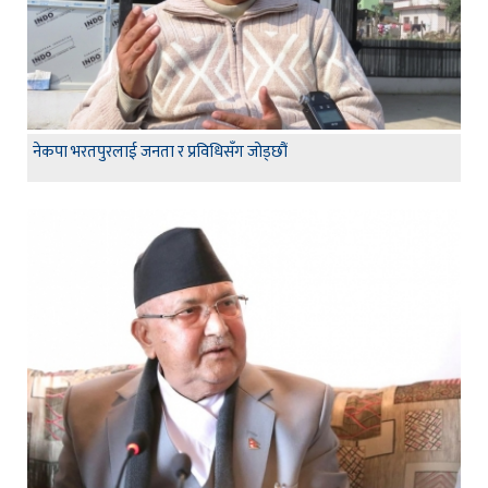
नेकपा भरतपुरलाई जनता र प्रविधिसँग जोड्छौं