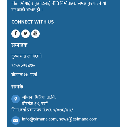
पीडा ,भोगाई र बुझाईलाई नीति निर्माताहरु समक्ष पु¥याउने यो
संस्थाको अभिष्ट हो ।
CONNECT WITH US
सम्पादक
कृष्णचन्द्र लामिछाने
९८५५०२२४९७
बीरगंज १४, पर्सा
सम्पर्क
सीमाना मिडिया प्रा.लि.
बीरगंज १४, पर्सा
सि.न.दर्ता प्रमाणपत्र नं.१८४०/०७६/७७/
info@simana.com, news@esimana.com