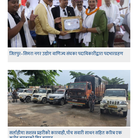
जितपुर–सिमरा नगर उद्योग वाणिज्य संघका पदाधिकारीद्वारा पदभारग्रहण
सर्लाहीमा सशस्त्र प्रहरीको कारवाही,पाँच सवारी साधन सहित करिब एक