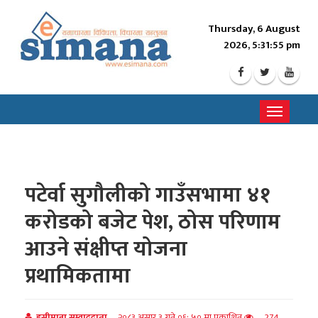
Thursday, 6 August
2026, 5:31:57 pm
Toggle
navigati
पटेर्वा सुगौलीको गाउँसभामा ४१
करोडको बजेट पेश, ठोस परिणाम
आउने संक्षीप्त योजना
प्रथामिकतामा
इसीमाना सम्वाददाता
२०८३ असार ३ गते ०६: ५० मा प्रकाशित
274