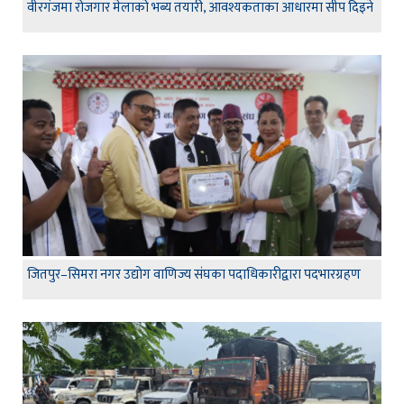
वीरगंजमा रोजगार मेलाको भब्य तयारी, आवश्यकताका आधारमा सीप दिइने
जितपुर–सिमरा नगर उद्योग वाणिज्य संघका पदाधिकारीद्वारा पदभारग्रहण