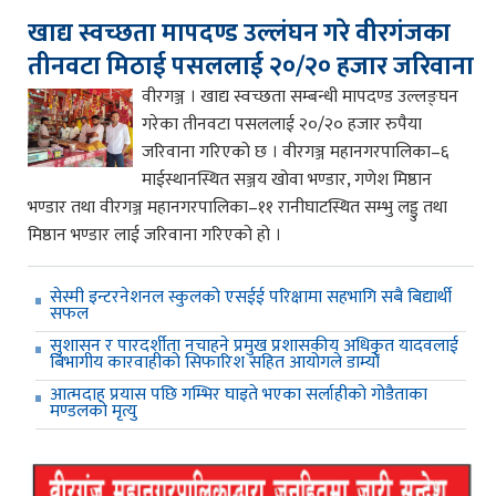
खाद्य स्वच्छता मापदण्ड उल्लंघन गरे वीरगंजका
तीनवटा मिठाई पसललाई २०/२० हजार जरिवाना
वीरगञ्ज । खाद्य स्वच्छता सम्बन्धी मापदण्ड उल्लङ्घन
गरेका तीनवटा पसललाई २०/२० हजार रुपैया
जरिवाना गरिएको छ । वीरगञ्ज महानगरपालिका–६
माईस्थानस्थित सञ्जय खोवा भण्डार, गणेश मिष्ठान
भण्डार तथा वीरगञ्ज महानगरपालिका–११ रानीघाटस्थित सम्भु लड्डु तथा
मिष्ठान भण्डार लाई जरिवाना गरिएको हो ।
सेस्मी इन्टरनेशनल स्कुलको एसईई परिक्षामा सहभागि सबै बिद्यार्थी
सफल
सुशासन र पारदर्शीता नचाहने प्रमुख प्रशासकीय अधिकृत यादवलाई
बिभागीय कारवाहीको सिफारिश सहित आयोगले डाम्यो
आत्मदाह प्रयास पछि गम्भिर घाइते भएका सर्लाहीको गोडैताका
मण्डलको मृत्यु