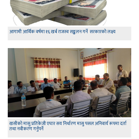
आगामी आर्थिक वर्षमा १६ खर्ब राजस्व सङ्कलन गर्ने सरकारको लक्ष्य
खसीको मासु प्रतिकेजी एघार सय निर्धारण मासु पसल अनिवार्य रूपमा दर्ता
तथा नवीकरण गर्नुपर्ने