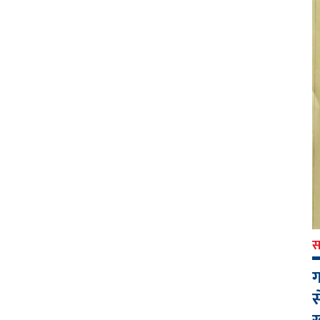
स
ग
स