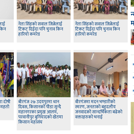
न
ेलाई
नेता सिंहकाे सवाल जित्नेलाई
नेता सिंहकाे सवाल जित्नेलाई
 किन
टिकट दिईदा पनि चुनाव किन
टिकट दिईदा पनि चुनाव किन
हारियाे कमरेड
हारियाे कमरेड
ा दोषी
बीरगंज २७ उदयपुरमा धान
वीरगंजमा मदन भण्डारीको
द महतो
दिवस, किसानको पीडा सुन्दै
स्मरण, जनताको बहुदलीय
महानगरका प्रमुख आलम,
जनवादको सान्दर्भिकता बढेको
परवानीपुर बुनियादको खेतमा
वक्ताहरुको भनाई
किसान महासंघ