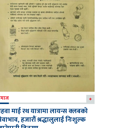
माज
हवा माई रथ यात्रामा लायन्स क्लबको
ेवाभाव, हजारौं श्रद्धालुलाई निःशुल्क