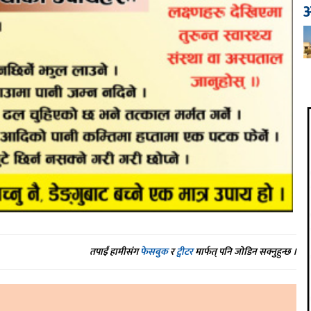
आ
तपाईं हामीसंग
फेसबुक
र
ट्वीटर
मार्फत् पनि जोडिन सक्नुहुन्छ ।