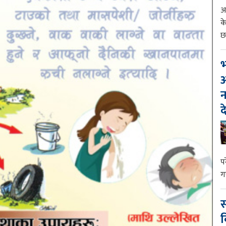
आ
क
छ
भ
आ
न
द
प
ग
स
व