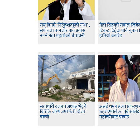
सय दिनमै ‘निरंकुशताको गन्ध’ ,
नेता सिंहकाे सवाल जित्न
संघीयता कमजोर पार्ने प्रयास
टिकट दिईदा पनि चुनाव
नगर्न नेता महतोको चेतावनी
हारियाे कमरेड
सत्ताधारी दलका अध्यक्ष भेट्ने
असई थमन हत्या प्रकरणम
बित्तिकै वीरगंजमा फेरी डोजर
ठहर एमालेका पूर्व सासँ
चल्यो
महोत्तरीबाट पक्राउ