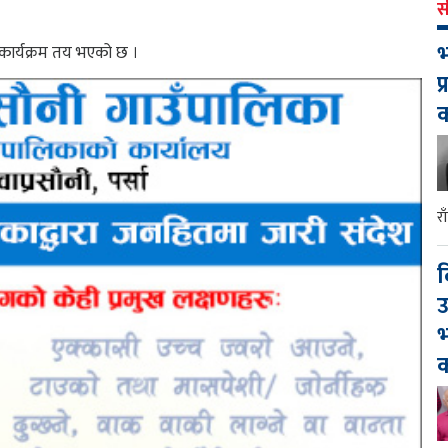
स
भ
कार्यक्रम तय भएको छ ।
प
र
द
उ
भ
क