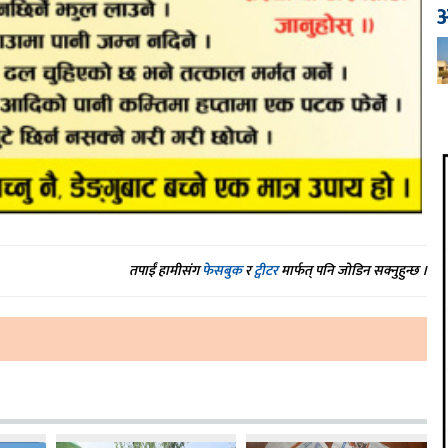
आ
तपाईं हामीसंग
फेसबुक
र
ट्वीटर
मार्फत् पनि जोडिन सक्नुहुन्छ ।