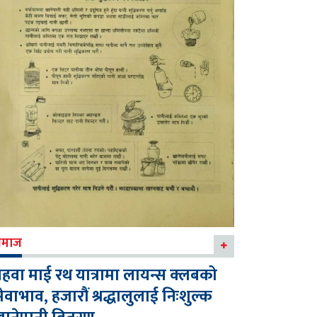
माज
हवा माई रथ यात्रामा लायन्स क्लबको
ेवाभाव, हजारौं श्रद्धालुलाई निःशुल्क