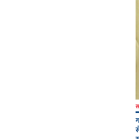
स
ग
स