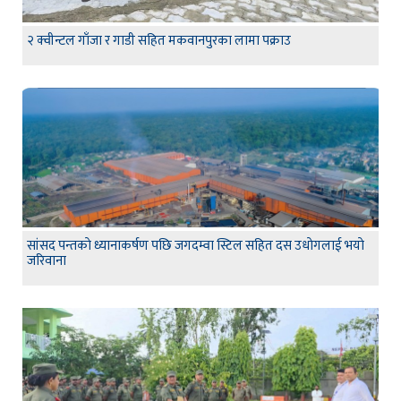
२ क्वीन्टल गाँजा र गाडी सहित मकवानपुरका लामा पक्राउ
सांसद पन्तकाे ध्यानाकर्षण पछि जगदम्वा स्टिल सहित दस उधाेगलाई भयाे
जरिवाना