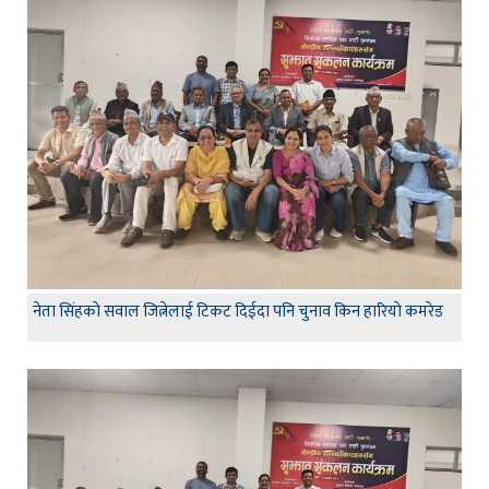
नेता सिंहकाे सवाल जित्नेलाई टिकट दिईदा पनि चुनाव किन हारियाे कमरेड