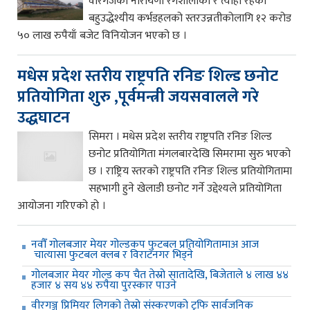
वीरगंजको नारायणी रंगशालाको र त्याहा रहेको
बहुउद्धेश्यीय कर्भडहलको स्तरउन्नतीकोलागि १२ करोड
५० लाख रुपैयाँ बजेट विनियोजन भएको छ ।
मधेस प्रदेश स्तरीय राष्ट्रपति रनिङ शिल्ड छनोट
प्रतियोगिता शुरु ,पूर्वमन्त्री जयसवालले गरे
उद्धघाटन
सिमरा । मधेस प्रदेश स्तरीय राष्ट्रपति रनिङ शिल्ड
छनोट प्रतियोगिता मंगलबारदेखि सिमरामा सुरु भएको
छ । राष्ट्रिय स्तरको राष्ट्रपति रनिङ शिल्ड प्रतियोगितामा
सहभागी हुने खेलाडी छनोट गर्ने उद्देश्यले प्रतियोगिता
आयोजना गरिएको हो ।
नवौँ गोलबजार मेयर गोल्डकप फुटबल प्रतियोगितामाअ आज
चात्यासा फुटबल क्लब र विराटनगर भिड्ने
गोलबजार मेयर गोल्ड कप चैत तेस्रो सातादेखि, बिजेताले ४ लाख ४४
हजार ४ सय ४४ रुपैया पुरस्कार पाउने
वीरगञ्ज प्रिमियर लिगको तेस्रो संस्करणको ट्रफि सार्वजनिक