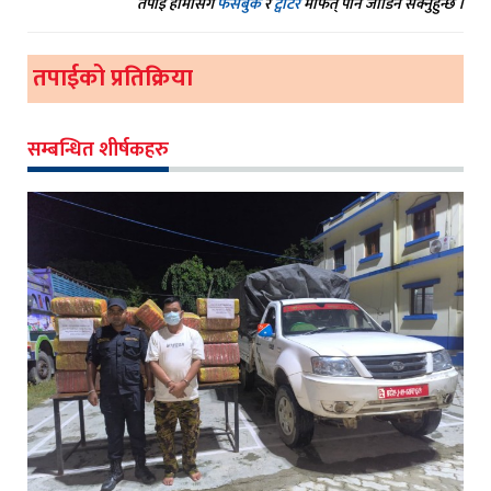
तपाईं हामीसंग
फेसबुक
र
ट्वीटर
मार्फत् पनि जोडिन सक्नुहुन्छ ।
तपाईको प्रतिक्रिया
सम्बन्धित शीर्षकहरु