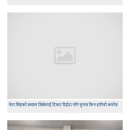
नेता सिंहकाे सवाल जित्नेलाई टिकट दिईदा पनि चुनाव किन हारियाे कमरेड