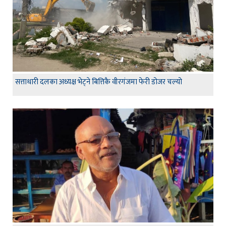
सत्ताधारी दलका अध्यक्ष भेट्ने बित्तिकै वीरगंजमा फेरी डोजर चल्यो