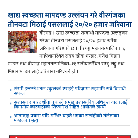
खाद्य स्वच्छता मापदण्ड उल्लंघन गरे वीरगंजका
तीनवटा मिठाई पसललाई २०/२० हजार जरिवाना
वीरगञ्ज । खाद्य स्वच्छता सम्बन्धी मापदण्ड उल्लङ्घन
गरेका तीनवटा पसललाई २०/२० हजार रुपैया
जरिवाना गरिएको छ । वीरगञ्ज महानगरपालिका–६
माईस्थानस्थित सञ्जय खोवा भण्डार, गणेश मिष्ठान
भण्डार तथा वीरगञ्ज महानगरपालिका–११ रानीघाटस्थित सम्भु लड्डु तथा
मिष्ठान भण्डार लाई जरिवाना गरिएको हो ।
सेस्मी इन्टरनेशनल स्कुलको एसईई परिक्षामा सहभागि सबै बिद्यार्थी
सफल
सुशासन र पारदर्शीता नचाहने प्रमुख प्रशासकीय अधिकृत यादवलाई
बिभागीय कारवाहीको सिफारिश सहित आयोगले डाम्यो
आत्मदाह प्रयास पछि गम्भिर घाइते भएका सर्लाहीको गोडैताका
मण्डलको मृत्यु