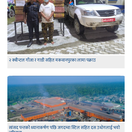
२ क्वीन्टल गाँजा र गाडी सहित मकवानपुरका लामा पक्राउ
सांसद पन्तकाे ध्यानाकर्षण पछि जगदम्वा स्टिल सहित दस उधाेगलाई भयाे