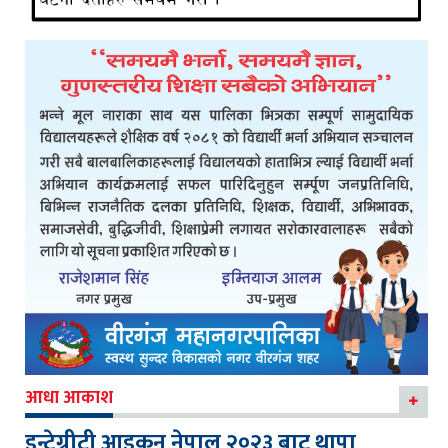
आधा आकाश
इन्टेग्रीटी आइकन नेपाल २०२३ बाट थापा