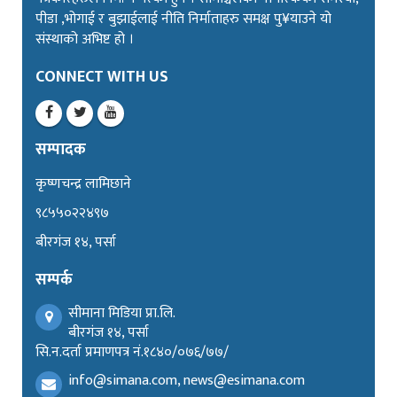
पीडा ,भोगाई र बुझाईलाई नीति निर्माताहरु समक्ष पु¥याउने यो
संस्थाको अभिष्ट हो ।
CONNECT WITH US
सम्पादक
कृष्णचन्द्र लामिछाने
९८५५०२२४९७
बीरगंज १४, पर्सा
सम्पर्क
सीमाना मिडिया प्रा.लि.
बीरगंज १४, पर्सा
सि.न.दर्ता प्रमाणपत्र नं.१८४०/०७६/७७/
info@simana.com, news@esimana.com