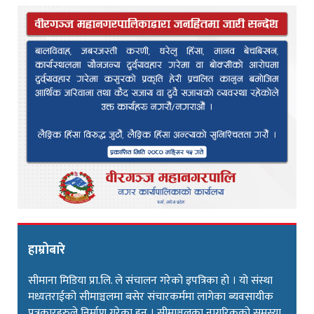
हाम्रोबारे
सीमाना मिडिया प्रा.लि. ले संचालन गरेको इपत्रिका हो । यो संस्था
मध्यतराईको सीमाञ्चलमा बसेर संचारकर्ममा लागेका ब्यवसायीक
पत्रकारहरुले निर्माण गरेका हुन । सीमाञ्चलका नागरिकको समस्या,