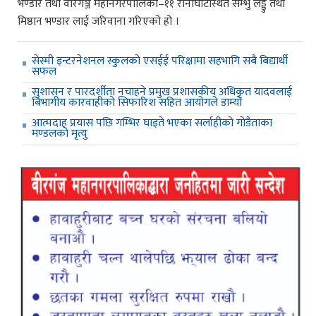
भण्डार तथा वीरगञ्ज महानगरपालिका–११ रानीघाटस्थित सम्भु लड्डु तथा
मिष्ठान भण्डार लाई जरिवाना गरिएको हो ।
सेस्मी इन्टरनेशनल स्कुलको एसईई परिक्षामा सहभागि सबै बिद्यार्थी
सफल
सुशासन र पारदर्शीता नचाहने प्रमुख प्रशासकीय अधिकृत यादवलाई
बिभागीय कारवाहीको सिफारिश सहित आयोगले डाम्यो
आत्मदाह प्रयास पछि गम्भिर घाइते भएका सर्लाहीको गोडैताका
मण्डलको मृत्यु