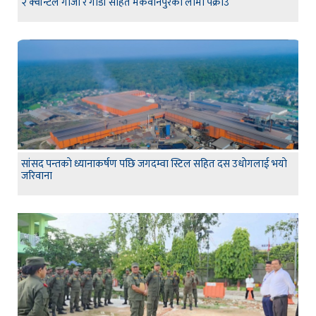
२ क्वीन्टल गाँजा र गाडी सहित मकवानपुरका लामा पक्राउ
सांसद पन्तकाे ध्यानाकर्षण पछि जगदम्वा स्टिल सहित दस उधाेगलाई भयाे
जरिवाना