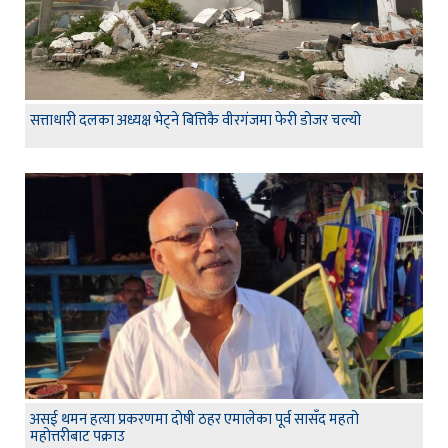
सत्ताधारी दलका अध्यक्ष भेट्ने बित्तिकै वीरगंजमा फेरी डोजर चल्यो
असई थमन हत्या प्रकरणमा दोषी ठहर एमालेका पूर्व सासँद महतो
महोत्तरीबाट पक्राउ