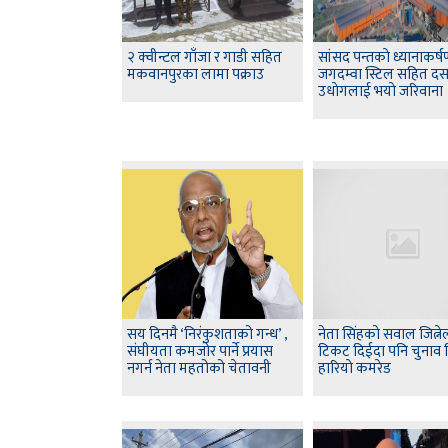
२ क्वीन्टल गाँजा र गाडी सहित
सांसद पन्तकाे ध्यानाकर्
मकवानपुरका लामा पक्राउ
जगदम्वा स्टिल सहित द
उधाेगलाई भयाे जरिवाना
सय दिनमै ‘निरंकुशताको गन्ध’ ,
नेता सिंहकाे सवाल जित्न
संघीयता कमजोर पार्ने प्रयास
टिकट दिईदा पनि चुनाव
नगर्न नेता महतोको चेतावनी
हारियाे कमरेड