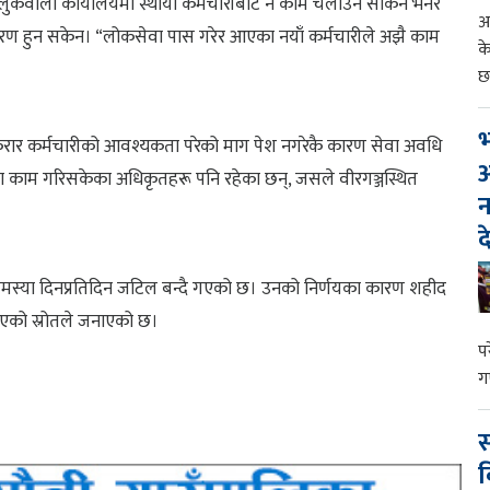
लुकवाला कार्यालयमा स्थायी कर्मचारीबाट नै काम चलाउन सकिने भनेर
आ
रण हुन सकेन। “लोकसेवा पास गरेर आएका नयाँ कर्मचारीले अझै काम
क
छ
भ
करार कर्मचारीको आवश्यकता परेको माग पेश नगरेकै कारण सेवा अवधि
आ
मा काम गरिसकेका अधिकृतहरू पनि रहेका छन्, जसले वीरगञ्जस्थित
न
द
 समस्या दिनप्रतिदिन जटिल बन्दै गएको छ। उनको निर्णयका कारण शहीद
भएको स्रोतले जनाएको छ।
प
ग
स
व