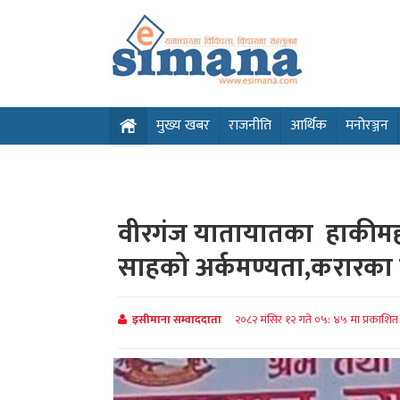
मुख्य खबर
राजनीति
आर्थिक
मनोरञ्जन
वीरगंज यातायातका हाकीमहरु 
साहको अर्कमण्यता,करारका क
इसीमाना सम्वाददाता
२०८२ मंसिर १२ गते ०५: ४५ मा प्रकाशि