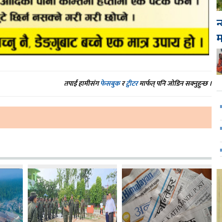
न
तपाईं हामीसंग
फेसबुक
र
ट्वीटर
मार्फत् पनि जोडिन सक्नुहुन्छ ।