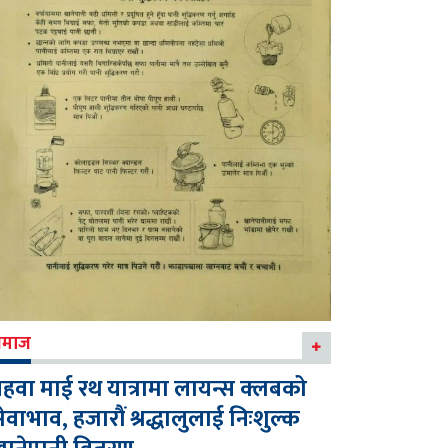
माज
हवा माई रथ यात्रामा लायन्स क्लबको
ेवाभाव, हजारौं श्रद्धालुलाई निःशुल्क