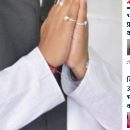
स
भ
प
र
द
उ
भ
क