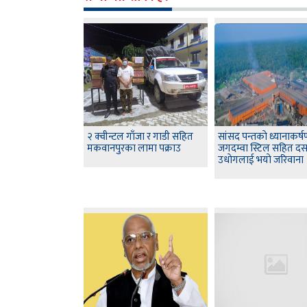
२ क्वीन्टल गाँजा र गाडी सहित
सांसद पन्तकाे ध्यानाकर्
मकवानपुरका लामा पक्राउ
जगदम्वा स्टिल सहित द
उधाेगलाई भयाे जरिवाना