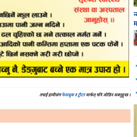
न
तपाईं हामीसंग
फेसबुक
र
ट्वीटर
मार्फत् पनि जोडिन सक्नुहुन्छ ।