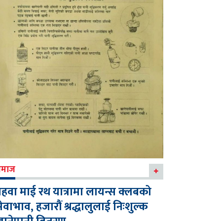
माज
हवा माई रथ यात्रामा लायन्स क्लबको
ेवाभाव, हजारौं श्रद्धालुलाई निःशुल्क