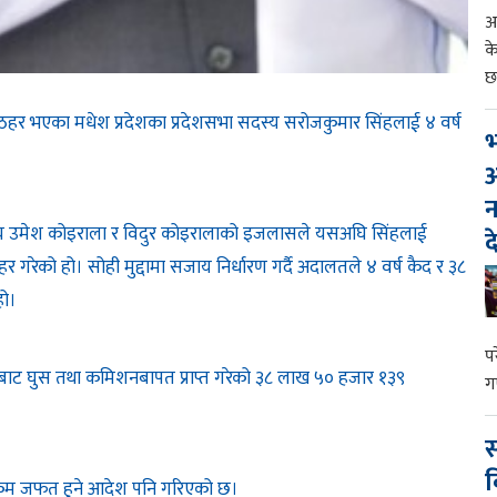
आ
क
छ
र भएका मधेश प्रदेशका प्रदेशसभा सदस्य सरोजकुमार सिंहलाई ४ वर्ष
भ
आ
न
द्वय उमेश कोइराला र विदुर कोइरालाको इजलासले यसअघि सिंहलाई
द
र गरेको हो। सोही मुद्दामा सजाय निर्धारण गर्दै अदालतले ४ वर्ष कैद र ३८
हो।
प
बाट घुस तथा कमिशनबापत प्राप्त गरेको ३८ लाख ५० हजार १३९
ग
स
व
रकम जफत हुने आदेश पनि गरिएको छ।