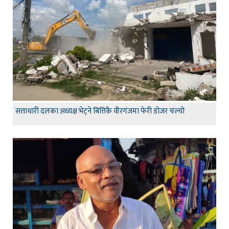
सत्ताधारी दलका अध्यक्ष भेट्ने बित्तिकै वीरगंजमा फेरी डोजर चल्यो