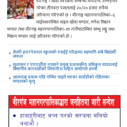
वीरगञ्ज । खाद्य स्वच्छता सम्बन्धी मापदण्ड उल्लङ्घन
गरेका तीनवटा पसललाई २०/२० हजार रुपैया
जरिवाना गरिएको छ । वीरगञ्ज महानगरपालिका–६
माईस्थानस्थित सञ्जय खोवा भण्डार, गणेश मिष्ठान
भण्डार तथा वीरगञ्ज महानगरपालिका–११ रानीघाटस्थित सम्भु लड्डु तथा
मिष्ठान भण्डार लाई जरिवाना गरिएको हो ।
सेस्मी इन्टरनेशनल स्कुलको एसईई परिक्षामा सहभागि सबै बिद्यार्थी
सफल
सुशासन र पारदर्शीता नचाहने प्रमुख प्रशासकीय अधिकृत यादवलाई
बिभागीय कारवाहीको सिफारिश सहित आयोगले डाम्यो
आत्मदाह प्रयास पछि गम्भिर घाइते भएका सर्लाहीको गोडैताका
मण्डलको मृत्यु