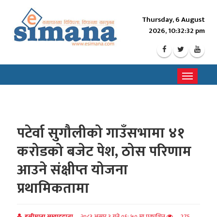
Thursday, 6 August
2026, 10:32:34 pm
Toggle
navigati
पटेर्वा सुगौलीको गाउँसभामा ४१
करोडको बजेट पेश, ठोस परिणाम
आउने संक्षीप्त योजना
प्रथामिकतामा
इसीमाना सम्वाददाता
२०८३ असार ३ गते ०६: ५० मा प्रकाशित
275