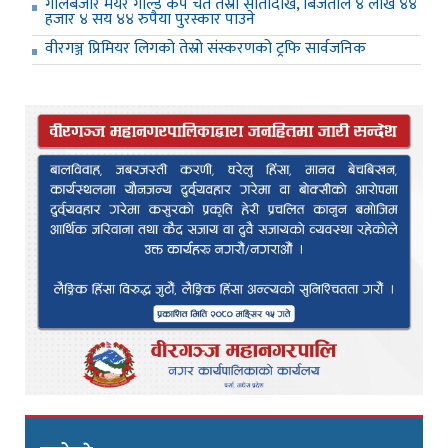
गोलबजार मेयर गोल्ड कप चैत तेस्रो सातादेखि, बिजेताले ४ लाख ४४
हजार ४ सय ४४ रुपैया पुरस्कार पाउने
वीरगञ्ज प्रिमियर लिगको तेस्रो संस्करणको ट्रफि सार्वजनिक