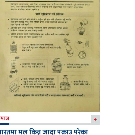
माज
ारतमा मल किन्न जादा पक्राउ परेका