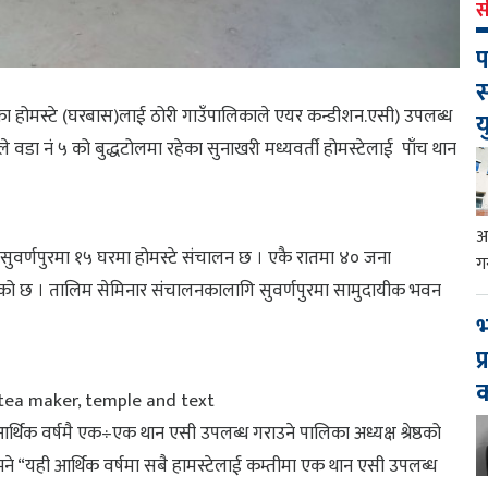
स
प
स
हेका होमस्टे (घरबास)लाई ठोरी गाउँपालिकाले एयर कन्डीशन.एसी) उपलब्ध
य
ले वडा नं ५ को बुद्धटोलमा रहेका सुनाखरी मध्यवर्ती होमस्टेलाई पाँच थान
आ
 । सुवर्णपुरमा १५ घरमा होमस्टे संचालन छ । एकै रातमा ४० जना
ग
हेको छ । तालिम सेमिनार संचालनकालागि सुवर्णपुरमा सामुदायीक भवन
भ
प
र्थिक वर्षमै एक÷एक थान एसी उपलब्ध गराउने पालिका अध्यक्ष श्रेष्ठको
भने “यही आर्थिक वर्षमा सबै हामस्टेलाई कम्तीमा एक थान एसी उपलब्ध