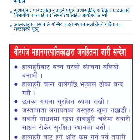
सफल
सुशासन र पारदर्शीता नचाहने प्रमुख प्रशासकीय अधिकृत यादवलाई
बिभागीय कारवाहीको सिफारिश सहित आयोगले डाम्यो
आत्मदाह प्रयास पछि गम्भिर घाइते भएका सर्लाहीको गोडैताका
मण्डलको मृत्यु