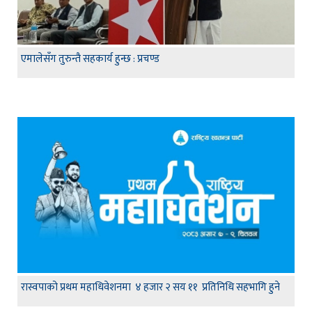
एमालेसँग तुरुन्तै सहकार्य हुन्छ : प्रचण्ड
रास्वपाको प्रथम महाधिवेशनमा ४ हजार २ सय ११ प्रतिनिधि सहभागि हुने