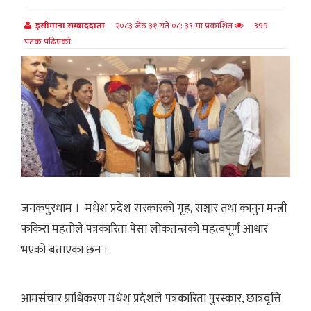
इसीमाना सम्बाददाता
२०८३ जेठ ३१ गते ०८: ३९ मा प्रकाशित
399
पटक पढिएको
जनकपुरधाम । मधेश प्रदेश सरकारको गृह, सञ्चार तथा कानुन मन्त्री
फकिरा महतोले पत्रकारिता पेसा लोकतन्त्रको महत्वपूर्ण आधार
भएको बताएका छन ।
आमसंचार प्राधिकरण मधेश प्रदेशले पत्रकारिता पुरस्कार, छात्रवृत्ति