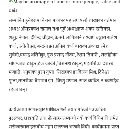
सम्मानित हुनेहरूमा नेपाल पत्रकार महासंघ पर्सा शाखाका वर्तमान
अध्यक्ष ओमप्रकाश खनाल तथा पूर्व अध्यक्षहरू शंकर खतिवडा,
शत्रुघ्न नेपाल, दीपेन्द्र चौहान, के.सी. लामिछाने र श्याम बञ्जारा राजेश
कर्ण , ज्योती झा, बन्दना झा अनिल कर्ण बाराका अध्यक्ष रमेश
सुवेदी,यचन्द्र थसिनेकु, गुरु प्रसाद गौतम, रेशम तिवारी , सर्लाहीका
ओमप्काश ठाकुर,टंक कार्की ,बिश्वनाथ ठाकुर, महतोरीका दशरथ
भण्डारी, धनुषाका पुरन गुप्ता सिराहका डा.बिजय मिश्र, दिनेश्वर
गुप्ता,सप्तरीका बैद्यनाथ झा , बिष्णु मण्डल, सन्त ब्यथित, र श्रवणदेव
रहेका छन्।
कार्यक्रममा आमसञ्चार प्राधिकरणले तयार पारेको पत्रकारिता
पुरस्कार, छात्रवृत्ति तथा प्रोत्साहनसम्बन्धी नयाँ कार्यविधिमाथि समेत
सरोकारवालाहरूबीच गहन छलफल भएको थियो। कार्यक्रममा प्राप्त