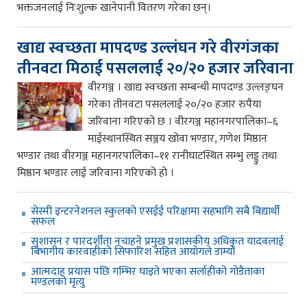
भक्तजनलाई निःशुल्क खानेपानी वितरण गरेका छन्।
खाद्य स्वच्छता मापदण्ड उल्लंघन गरे वीरगंजका
तीनवटा मिठाई पसललाई २०/२० हजार जरिवाना
वीरगञ्ज । खाद्य स्वच्छता सम्बन्धी मापदण्ड उल्लङ्घन
गरेका तीनवटा पसललाई २०/२० हजार रुपैया
जरिवाना गरिएको छ । वीरगञ्ज महानगरपालिका–६
माईस्थानस्थित सञ्जय खोवा भण्डार, गणेश मिष्ठान
भण्डार तथा वीरगञ्ज महानगरपालिका–११ रानीघाटस्थित सम्भु लड्डु तथा
मिष्ठान भण्डार लाई जरिवाना गरिएको हो ।
सेस्मी इन्टरनेशनल स्कुलको एसईई परिक्षामा सहभागि सबै बिद्यार्थी
सफल
सुशासन र पारदर्शीता नचाहने प्रमुख प्रशासकीय अधिकृत यादवलाई
बिभागीय कारवाहीको सिफारिश सहित आयोगले डाम्यो
आत्मदाह प्रयास पछि गम्भिर घाइते भएका सर्लाहीको गोडैताका
मण्डलको मृत्यु