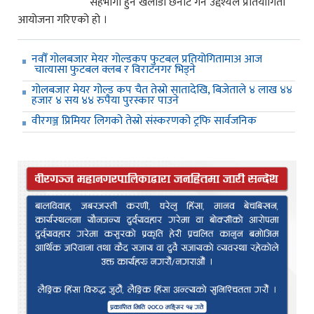
सहभागी हुने खेलाडी छनोट गर्ने उद्देश्यले प्रतियोगिता
आयोजना गरिएको हो ।
नवौँ गोलबजार मेयर गोल्डकप फुटबल प्रतियोगितामाअ आज
चात्यासा फुटबल क्लब र विराटनगर भिड्ने
गोलबजार मेयर गोल्ड कप चैत तेस्रो सातादेखि, बिजेताले ४ लाख ४४
हजार ४ सय ४४ रुपैया पुरस्कार पाउने
वीरगञ्ज प्रिमियर लिगको तेस्रो संस्करणको ट्रफि सार्वजनिक