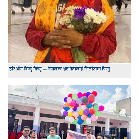
हरि ओम विष्णु विष्णु — नेपालका भ्रष्ट नेतालाई सिलौटामा पिस्नु