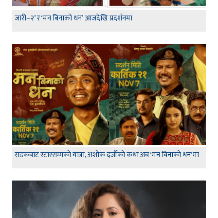
जारी–२’ र ‘मन बिनाको धन’ आजदेखि प्रदर्शनमा
सडकबाट स्टारसम्मको यात्रा, अशोक दर्जीको कथा अब ‘मन बिनाको धन’मा