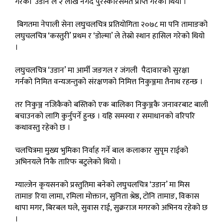
गरेको ‘उडान’ले २ लाख नगद पुरस्कारसमेत प्राप्त गरेको थियो ।
बिगतमा नेपाली सेना लघुचलचित्र प्रतियोगिता २०७८ मा पनि तामाङको
लघुचलचित्र ‘कस्तुरी’ प्रथम र ‘डोल्मा’ ले तेस्रो स्थान हासिल गरेको थियो
।
लघुचलचित्र ‘उडान’ मा आर्मी जङगल र जंगली पैदावारको सुरक्षा
गर्नको निमित वन्यजन्तुको संरक्षणको निमित्त निकुञ्जमा तैनाथ रहन्छ ।
तर निकुञ्ज नजिकैको बस्तिको एक बालिका निकुञ्जकै जनावरबाट बाली
बचाउनको लागि कुर्नुपर्ने हुन्छ । यहि समस्या र समाधानको वरिपरि
कथावस्तु रहेको छ ।
चलचित्रमा मुख्य भुमिका निर्वाह गर्ने बाल कलाकार सुपृम राईको
अभिनयले निकै तारिफ बटुलेको थियो ।
ग्याल्जेन कृयसनको प्रस्तुतिमा बनेको लघुचलचित्र ‘उडान’ मा मिस
तामाङ रिया लामा, रमिला मोक्तान, सुनिता श्रेष्ठ, टोनि तामाङ, विकास
थापा मगर, बिरबल घले, सुवास राई, सुक्रराज मगरको अभिनय रहेको छ
।