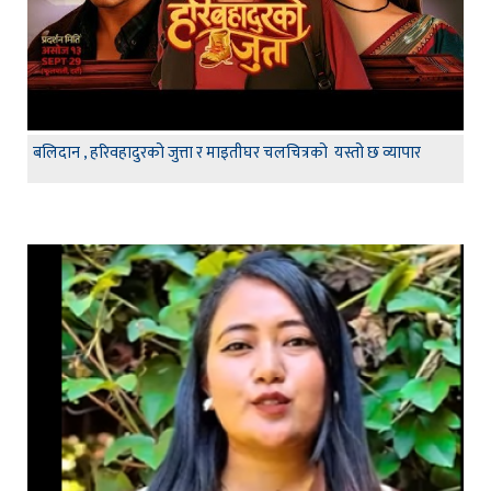
बलिदान , हरिवहादुरको जुत्ता र माइतीघर चलचित्रको यस्तो छ व्यापार