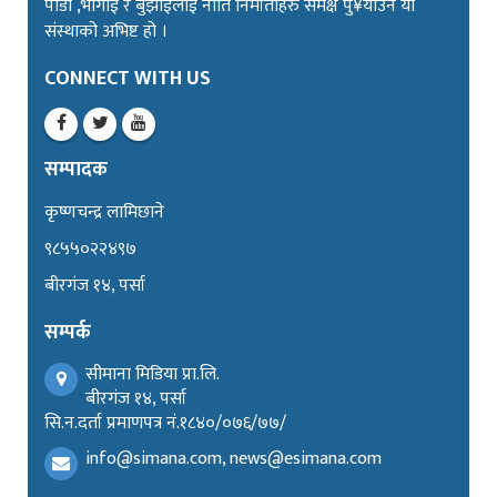
पीडा ,भोगाई र बुझाईलाई नीति निर्माताहरु समक्ष पु¥याउने यो
संस्थाको अभिष्ट हो ।
CONNECT WITH US
सम्पादक
कृष्णचन्द्र लामिछाने
९८५५०२२४९७
बीरगंज १४, पर्सा
सम्पर्क
सीमाना मिडिया प्रा.लि.
बीरगंज १४, पर्सा
सि.न.दर्ता प्रमाणपत्र नं.१८४०/०७६/७७/
info@simana.com, news@esimana.com