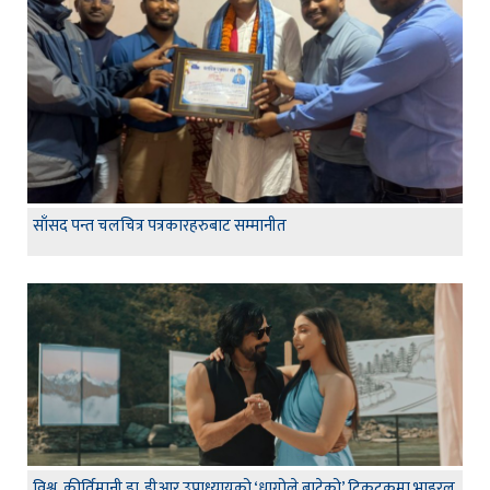
साँसद पन्त चलचित्र पत्रकारहरुबाट सम्मानीत
विश्व कीर्तिमानी डा. डीआर उपाध्यायको ‘धागोले बाटेको’ टिकटकमा भाइरल