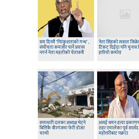
सय दिनमै ‘निरंकुशताको गन्ध’ ,
नेता सिंहकाे सवाल जित्न
संघीयता कमजोर पार्ने प्रयास
टिकट दिईदा पनि चुनाव
नगर्न नेता महतोको चेतावनी
हारियाे कमरेड
सत्ताधारी दलका अध्यक्ष भेट्ने
असई थमन हत्या प्रकरणम
बित्तिकै वीरगंजमा फेरी डोजर
ठहर एमालेका पूर्व सासँ
चल्यो
महोत्तरीबाट पक्राउ