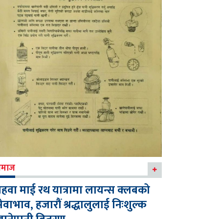
माज
हवा माई रथ यात्रामा लायन्स क्लबको
ेवाभाव, हजारौं श्रद्धालुलाई निःशुल्क