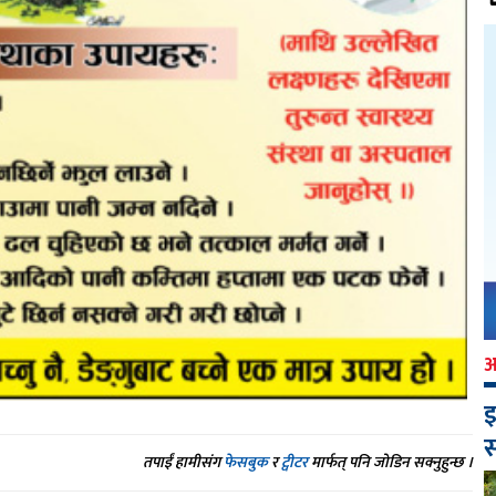
इ
स
तपाईं हामीसंग
फेसबुक
र
ट्वीटर
मार्फत् पनि जोडिन सक्नुहुन्छ ।