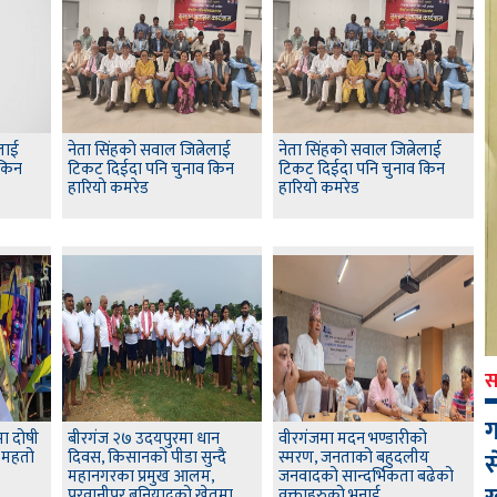
ेलाई
नेता सिंहकाे सवाल जित्नेलाई
नेता सिंहकाे सवाल जित्नेलाई
 किन
टिकट दिईदा पनि चुनाव किन
टिकट दिईदा पनि चुनाव किन
हारियाे कमरेड
हारियाे कमरेड
स
ग
ा दोषी
बीरगंज २७ उदयपुरमा धान
वीरगंजमा मदन भण्डारीको
स
द महतो
दिवस, किसानको पीडा सुन्दै
स्मरण, जनताको बहुदलीय
महानगरका प्रमुख आलम,
जनवादको सान्दर्भिकता बढेको
परवानीपुर बुनियादको खेतमा
वक्ताहरुको भनाई