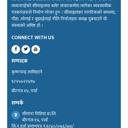
मध्यतराईको सीमाञ्चलमा बसेर संचारकर्ममा लागेका ब्यवसायीक
पत्रकारहरुले निर्माण गरेका हुन । सीमाञ्चलका नागरिकको समस्या,
पीडा ,भोगाई र बुझाईलाई नीति निर्माताहरु समक्ष पु¥याउने यो
संस्थाको अभिष्ट हो ।
CONNECT WITH US
सम्पादक
कृष्णचन्द्र लामिछाने
९८५५०२२४९७
बीरगंज १४, पर्सा
सम्पर्क
सीमाना मिडिया प्रा.लि.
बीरगंज १४, पर्सा
सि.न.दर्ता प्रमाणपत्र नं.१८४०/०७६/७७/