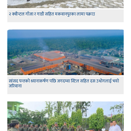
२ क्वीन्टल गाँजा र गाडी सहित मकवानपुरका लामा पक्राउ
सांसद पन्तकाे ध्यानाकर्षण पछि जगदम्वा स्टिल सहित दस उधाेगलाई भयाे
जरिवाना