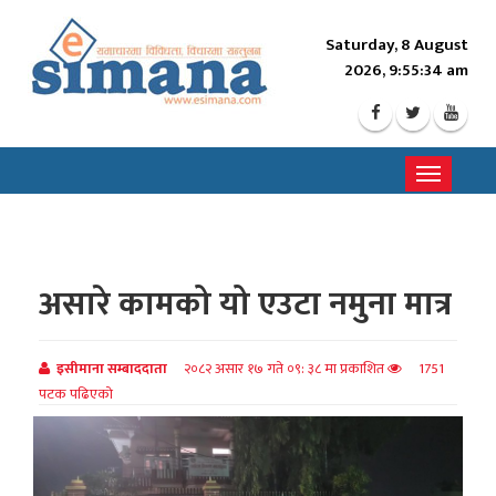
Saturday, 8 August
2026, 9:55:36 am
Toggle
navigati
असारे कामको यो एउटा नमुना मात्र
इसीमाना सम्बाददाता
२०८२ असार १७ गते ०९: ३८ मा प्रकाशित
1751
पटक पढिएको