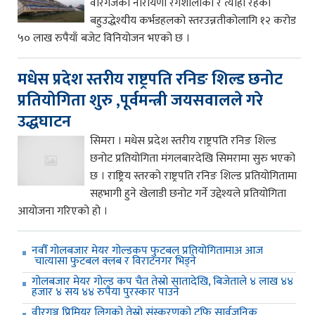
वीरगंजको नारायणी रंगशालाको र त्याहा रहेको
बहुउद्धेश्यीय कर्भडहलको स्तरउन्नतीकोलागि १२ करोड
५० लाख रुपैयाँ बजेट विनियोजन भएको छ ।
मधेस प्रदेश स्तरीय राष्ट्रपति रनिङ शिल्ड छनोट
प्रतियोगिता शुरु ,पूर्वमन्त्री जयसवालले गरे
उद्धघाटन
सिमरा । मधेस प्रदेश स्तरीय राष्ट्रपति रनिङ शिल्ड
छनोट प्रतियोगिता मंगलबारदेखि सिमरामा सुरु भएको
छ । राष्ट्रिय स्तरको राष्ट्रपति रनिङ शिल्ड प्रतियोगितामा
सहभागी हुने खेलाडी छनोट गर्ने उद्देश्यले प्रतियोगिता
आयोजना गरिएको हो ।
नवौँ गोलबजार मेयर गोल्डकप फुटबल प्रतियोगितामाअ आज
चात्यासा फुटबल क्लब र विराटनगर भिड्ने
गोलबजार मेयर गोल्ड कप चैत तेस्रो सातादेखि, बिजेताले ४ लाख ४४
हजार ४ सय ४४ रुपैया पुरस्कार पाउने
वीरगञ्ज प्रिमियर लिगको तेस्रो संस्करणको ट्रफि सार्वजनिक