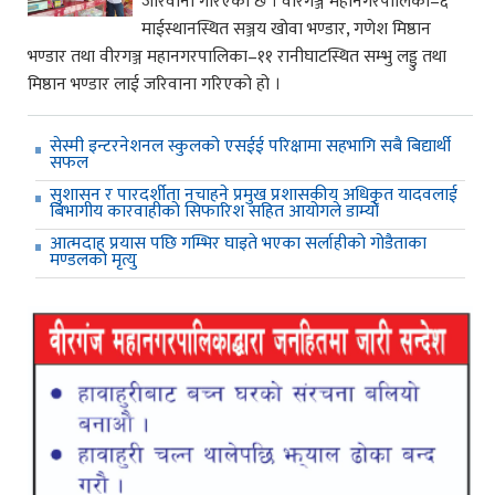
जरिवाना गरिएको छ । वीरगञ्ज महानगरपालिका–६
माईस्थानस्थित सञ्जय खोवा भण्डार, गणेश मिष्ठान
भण्डार तथा वीरगञ्ज महानगरपालिका–११ रानीघाटस्थित सम्भु लड्डु तथा
मिष्ठान भण्डार लाई जरिवाना गरिएको हो ।
सेस्मी इन्टरनेशनल स्कुलको एसईई परिक्षामा सहभागि सबै बिद्यार्थी
सफल
सुशासन र पारदर्शीता नचाहने प्रमुख प्रशासकीय अधिकृत यादवलाई
बिभागीय कारवाहीको सिफारिश सहित आयोगले डाम्यो
आत्मदाह प्रयास पछि गम्भिर घाइते भएका सर्लाहीको गोडैताका
मण्डलको मृत्यु