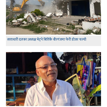
सत्ताधारी दलका अध्यक्ष भेट्ने बित्तिकै वीरगंजमा फेरी डोजर चल्यो