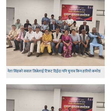
नेता सिंहकाे सवाल जित्नेलाई टिकट दिईदा पनि चुनाव किन हारियाे कमरेड