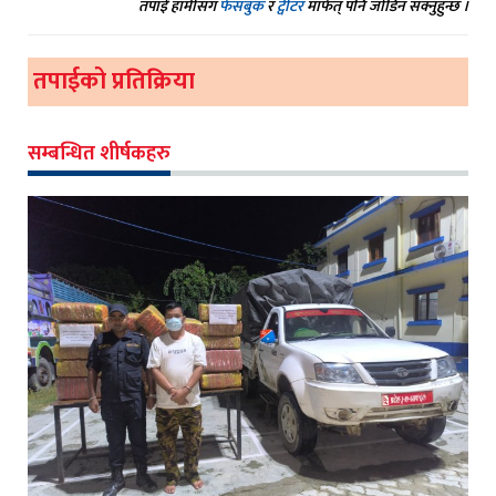
तपाईं हामीसंग
फेसबुक
र
ट्वीटर
मार्फत् पनि जोडिन सक्नुहुन्छ ।
तपाईको प्रतिक्रिया
सम्बन्धित शीर्षकहरु