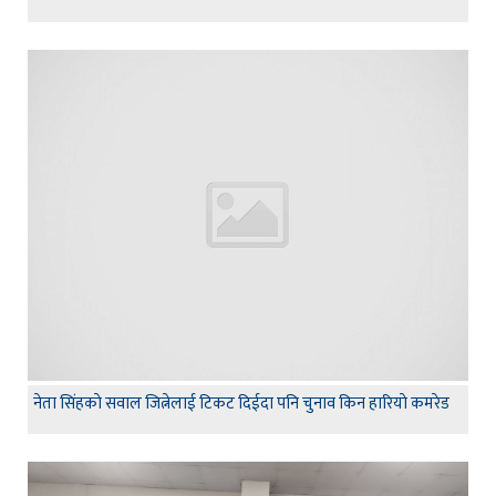
नेता सिंहकाे सवाल जित्नेलाई टिकट दिईदा पनि चुनाव किन हारियाे कमरेड