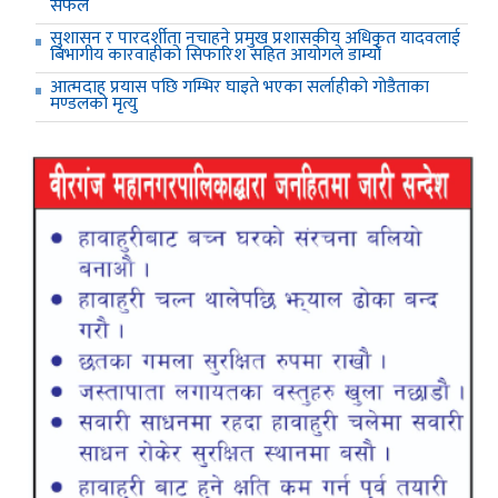
सफल
सुशासन र पारदर्शीता नचाहने प्रमुख प्रशासकीय अधिकृत यादवलाई
बिभागीय कारवाहीको सिफारिश सहित आयोगले डाम्यो
आत्मदाह प्रयास पछि गम्भिर घाइते भएका सर्लाहीको गोडैताका
मण्डलको मृत्यु