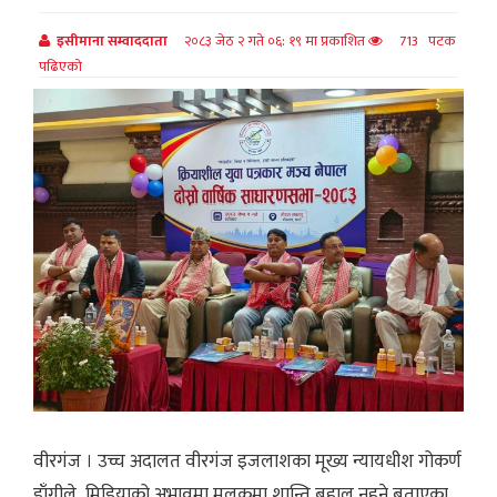
इसीमाना सम्वाददाता
२०८३ जेठ २ गते ०६: १९ मा प्रकाशित
713 पटक
पढिएको
वीरगंज । उच्च अदालत वीरगंज इजलाशका मूख्य न्यायधीश गोकर्ण
डाँगीले मिडियाको अभावमा मुलुकमा शान्ति बहाल नहुने बताएका