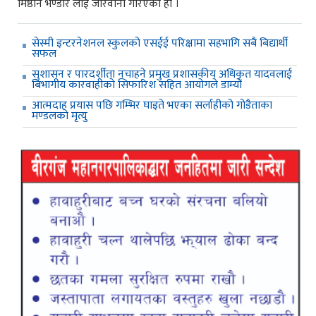
मिष्ठान भण्डार लाई जरिवाना गरिएको हो ।
सेस्मी इन्टरनेशनल स्कुलको एसईई परिक्षामा सहभागि सबै बिद्यार्थी
सफल
सुशासन र पारदर्शीता नचाहने प्रमुख प्रशासकीय अधिकृत यादवलाई
बिभागीय कारवाहीको सिफारिश सहित आयोगले डाम्यो
आत्मदाह प्रयास पछि गम्भिर घाइते भएका सर्लाहीको गोडैताका
मण्डलको मृत्यु