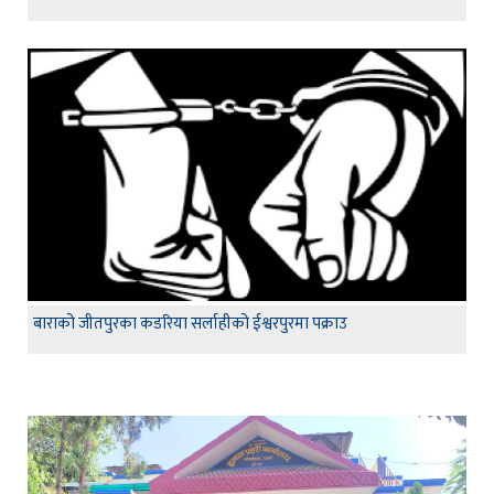
बाराको जीतपुरका कडरिया सर्लाहीको ईश्वरपुरमा पक्राउ