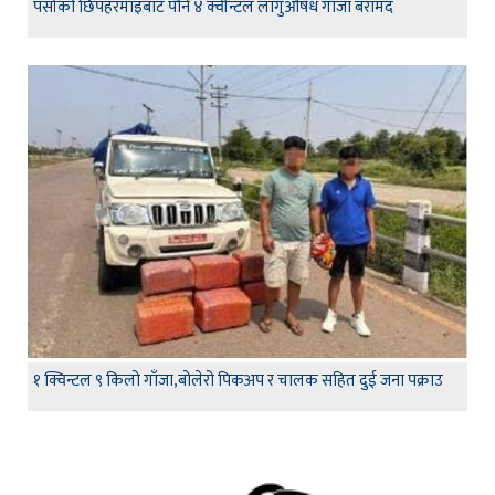
पर्साको छिपहरमाइबाट पौने ४ क्वीन्टल लागुऔषध गाँजा बरामद
१ क्विन्टल ९ किलो गाँजा,बोलेरो पिकअप र चालक सहित दुई जना पक्राउ