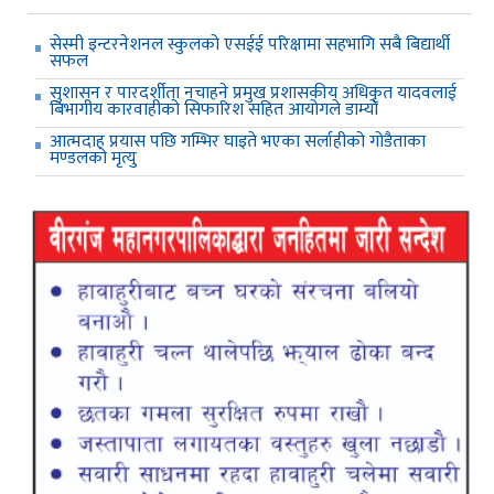
सेस्मी इन्टरनेशनल स्कुलको एसईई परिक्षामा सहभागि सबै बिद्यार्थी
सफल
सुशासन र पारदर्शीता नचाहने प्रमुख प्रशासकीय अधिकृत यादवलाई
बिभागीय कारवाहीको सिफारिश सहित आयोगले डाम्यो
आत्मदाह प्रयास पछि गम्भिर घाइते भएका सर्लाहीको गोडैताका
मण्डलको मृत्यु