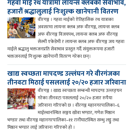
गहवा माई रथ यात्रामा लायन्स क्लबको सेवाभाव,
हजारौं श्रद्धालुलाई निःशुल्क खानेपानी वितरण
वीरगञ्ज । गहवा माईको ऐतिहासिक रथ यात्राका
अवसरमा लायन्स क्लब अफ वीरगञ्ज, लायन्स क्लब
अफ वीरगञ्ज विजयपथ, लायन्स क्लब अफ वीरगञ्ज
सेस्मी एकेडेमी र लायन्स क्लब अफ वीरगञ्ज जय गहवा
माईले श्रद्धालु भक्तजनप्रति सेवाभाव प्रस्तुत गर्दै संयुक्तरूपमा हजारौं
भक्तजनलाई निःशुल्क खानेपानी वितरण गरेका छन्।
खाद्य स्वच्छता मापदण्ड उल्लंघन गरे वीरगंजका
तीनवटा मिठाई पसललाई २०/२० हजार जरिवाना
वीरगञ्ज । खाद्य स्वच्छता सम्बन्धी मापदण्ड उल्लङ्घन
गरेका तीनवटा पसललाई २०/२० हजार रुपैया
जरिवाना गरिएको छ । वीरगञ्ज महानगरपालिका–६
माईस्थानस्थित सञ्जय खोवा भण्डार, गणेश मिष्ठान
भण्डार तथा वीरगञ्ज महानगरपालिका–११ रानीघाटस्थित सम्भु लड्डु तथा
मिष्ठान भण्डार लाई जरिवाना गरिएको हो ।