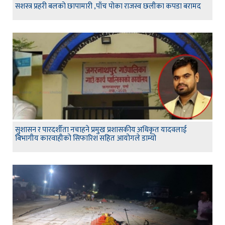
सशस्त्र प्रहरी बलको छापामारी ,पाँच पोका राजस्व छलीका कपडा बरामद
सुशासन र पारदर्शीता नचाहने प्रमुख प्रशासकीय अधिकृत यादवलाई
बिभागीय कारवाहीको सिफारिश सहित आयोगले डाम्यो