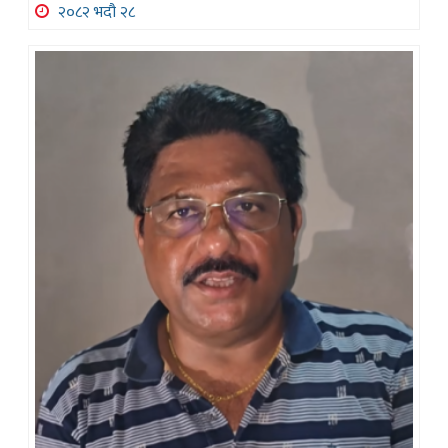
२०८२ भदौ २८