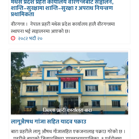
मधेस प्रदेश प्रहरी कार्यालय वीरगन्जबाट सञ्चालन,
शान्ति–सुरक्षामा शान्ति–सुरक्षा र अपराध नियन्त्रण
प्रथामिकता
वीरगन्ज । नेपाल प्रहरी मधेस प्रदेश कार्यालय हालै वीरगन्जमा
स्थापना भई सञ्चालनमा आएको छ।
२०८२ भदौ २०
लागूअैाषध गांजा सहित यादव पक्राउ
बारा प्रहरीले लागु औषध गाँजासहित एकजनालाइ पक्राउ गरेको छ ।
प्रहरीले बाराको जितपुरसिमरा उपमहानगरपालिका–१ पूर्वटोलमा