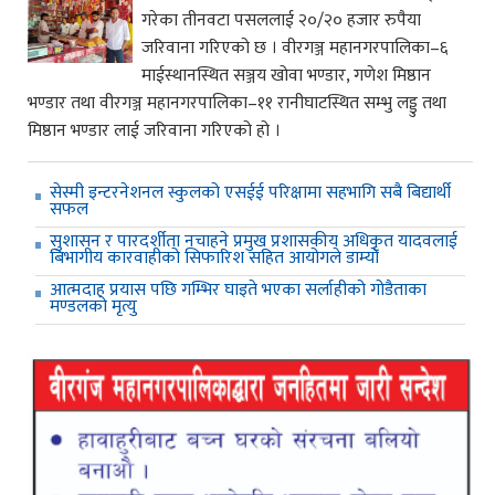
गरेका तीनवटा पसललाई २०/२० हजार रुपैया
जरिवाना गरिएको छ । वीरगञ्ज महानगरपालिका–६
माईस्थानस्थित सञ्जय खोवा भण्डार, गणेश मिष्ठान
भण्डार तथा वीरगञ्ज महानगरपालिका–११ रानीघाटस्थित सम्भु लड्डु तथा
मिष्ठान भण्डार लाई जरिवाना गरिएको हो ।
सेस्मी इन्टरनेशनल स्कुलको एसईई परिक्षामा सहभागि सबै बिद्यार्थी
सफल
सुशासन र पारदर्शीता नचाहने प्रमुख प्रशासकीय अधिकृत यादवलाई
बिभागीय कारवाहीको सिफारिश सहित आयोगले डाम्यो
आत्मदाह प्रयास पछि गम्भिर घाइते भएका सर्लाहीको गोडैताका
मण्डलको मृत्यु