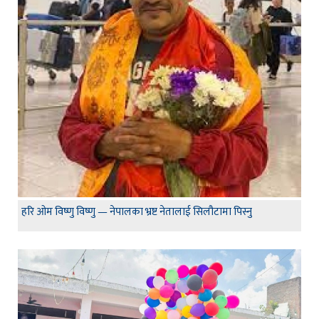
हरि ओम विष्णु विष्णु — नेपालका भ्रष्ट नेतालाई सिलौटामा पिस्नु