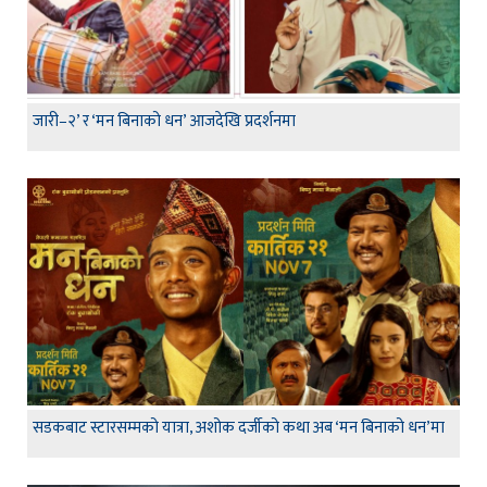
जारी–२’ र ‘मन बिनाको धन’ आजदेखि प्रदर्शनमा
सडकबाट स्टारसम्मको यात्रा, अशोक दर्जीको कथा अब ‘मन बिनाको धन’मा