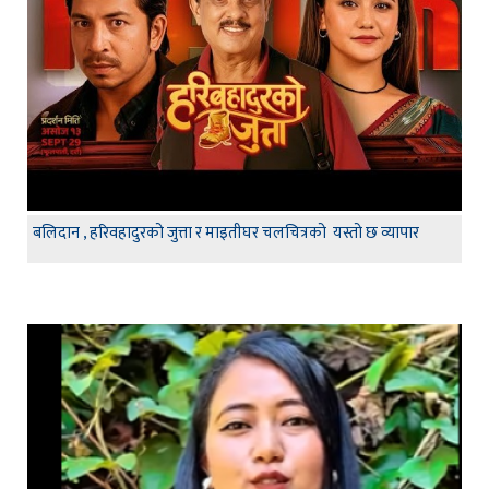
बलिदान , हरिवहादुरको जुत्ता र माइतीघर चलचित्रको यस्तो छ व्यापार