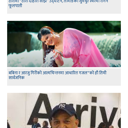
ठोरीमा “ठोरी दोहोरी साझ” उद्घाटन, तामाङको सुमधुर स्वरमा रंगिने
फूलपाती
बबिना र आरजु गिरीको आत्मचिन्तनमा आधारित गजल“को हौ तिमी
सार्वजनिक