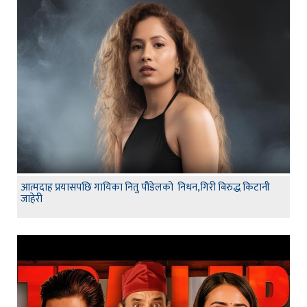
आत्मदाह प्रयासपछि गायिका नितु पौडेलको निधन,गिरी बिरुद्ध किटानी
जाहेरी