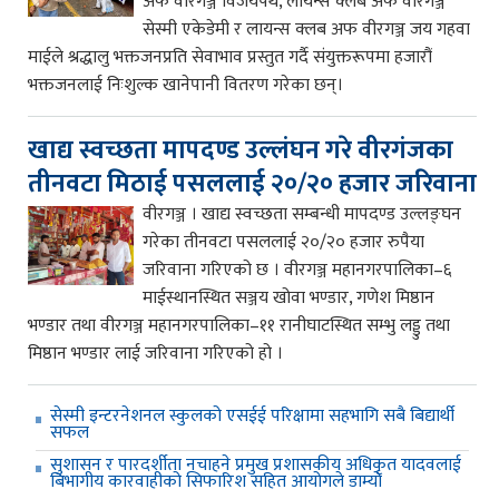
अफ वीरगञ्ज विजयपथ, लायन्स क्लब अफ वीरगञ्ज
सेस्मी एकेडेमी र लायन्स क्लब अफ वीरगञ्ज जय गहवा
माईले श्रद्धालु भक्तजनप्रति सेवाभाव प्रस्तुत गर्दै संयुक्तरूपमा हजारौं
भक्तजनलाई निःशुल्क खानेपानी वितरण गरेका छन्।
खाद्य स्वच्छता मापदण्ड उल्लंघन गरे वीरगंजका
तीनवटा मिठाई पसललाई २०/२० हजार जरिवाना
वीरगञ्ज । खाद्य स्वच्छता सम्बन्धी मापदण्ड उल्लङ्घन
गरेका तीनवटा पसललाई २०/२० हजार रुपैया
जरिवाना गरिएको छ । वीरगञ्ज महानगरपालिका–६
माईस्थानस्थित सञ्जय खोवा भण्डार, गणेश मिष्ठान
भण्डार तथा वीरगञ्ज महानगरपालिका–११ रानीघाटस्थित सम्भु लड्डु तथा
मिष्ठान भण्डार लाई जरिवाना गरिएको हो ।
सेस्मी इन्टरनेशनल स्कुलको एसईई परिक्षामा सहभागि सबै बिद्यार्थी
सफल
सुशासन र पारदर्शीता नचाहने प्रमुख प्रशासकीय अधिकृत यादवलाई
बिभागीय कारवाहीको सिफारिश सहित आयोगले डाम्यो