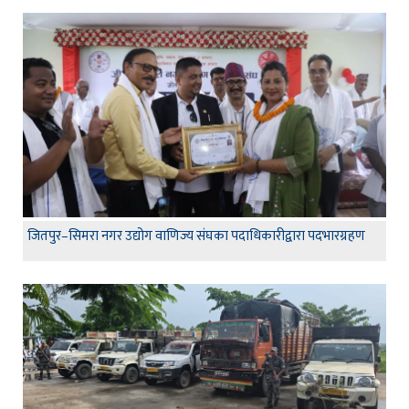
जितपुर–सिमरा नगर उद्योग वाणिज्य संघका पदाधिकारीद्वारा पदभारग्रहण