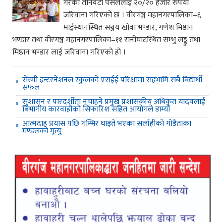
गरेका तीनवटा पसललाई २०/२० हजार रुपैया
जरिवाना गरिएको छ । वीरगञ्ज महानगरपालिका–६
माईस्थानस्थित सञ्जय खोवा भण्डार, गणेश मिष्ठान
भण्डार तथा वीरगञ्ज महानगरपालिका–११ रानीघाटस्थित सम्भु लड्डु तथा
मिष्ठान भण्डार लाई जरिवाना गरिएको हो ।
सेस्मी इन्टरनेशनल स्कुलको एसईई परिक्षामा सहभागि सबै बिद्यार्थी
सफल
सुशासन र पारदर्शीता नचाहने प्रमुख प्रशासकीय अधिकृत यादवलाई
बिभागीय कारवाहीको सिफारिश सहित आयोगले डाम्यो
आत्मदाह प्रयास पछि गम्भिर घाइते भएका सर्लाहीको गोडैताका
मण्डलको मृत्यु