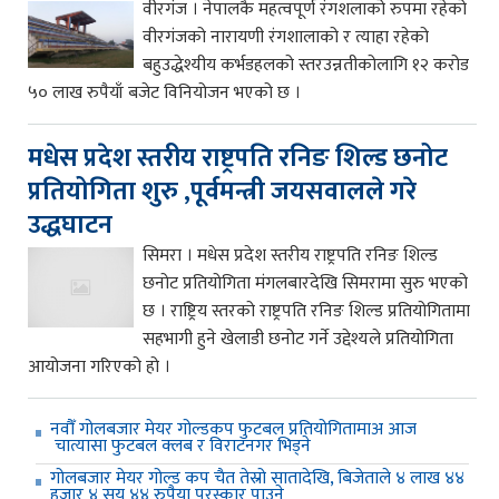
वीरगंज । नेपालकै महत्वपूर्ण रंगशलाको रुपमा रहेको
वीरगंजको नारायणी रंगशालाको र त्याहा रहेको
बहुउद्धेश्यीय कर्भडहलको स्तरउन्नतीकोलागि १२ करोड
५० लाख रुपैयाँ बजेट विनियोजन भएको छ ।
मधेस प्रदेश स्तरीय राष्ट्रपति रनिङ शिल्ड छनोट
प्रतियोगिता शुरु ,पूर्वमन्त्री जयसवालले गरे
उद्धघाटन
सिमरा । मधेस प्रदेश स्तरीय राष्ट्रपति रनिङ शिल्ड
छनोट प्रतियोगिता मंगलबारदेखि सिमरामा सुरु भएको
छ । राष्ट्रिय स्तरको राष्ट्रपति रनिङ शिल्ड प्रतियोगितामा
सहभागी हुने खेलाडी छनोट गर्ने उद्देश्यले प्रतियोगिता
आयोजना गरिएको हो ।
नवौँ गोलबजार मेयर गोल्डकप फुटबल प्रतियोगितामाअ आज
चात्यासा फुटबल क्लब र विराटनगर भिड्ने
गोलबजार मेयर गोल्ड कप चैत तेस्रो सातादेखि, बिजेताले ४ लाख ४४
हजार ४ सय ४४ रुपैया पुरस्कार पाउने