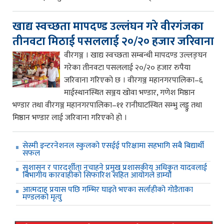
खाद्य स्वच्छता मापदण्ड उल्लंघन गरे वीरगंजका
तीनवटा मिठाई पसललाई २०/२० हजार जरिवाना
वीरगञ्ज । खाद्य स्वच्छता सम्बन्धी मापदण्ड उल्लङ्घन
गरेका तीनवटा पसललाई २०/२० हजार रुपैया
जरिवाना गरिएको छ । वीरगञ्ज महानगरपालिका–६
माईस्थानस्थित सञ्जय खोवा भण्डार, गणेश मिष्ठान
भण्डार तथा वीरगञ्ज महानगरपालिका–११ रानीघाटस्थित सम्भु लड्डु तथा
मिष्ठान भण्डार लाई जरिवाना गरिएको हो ।
सेस्मी इन्टरनेशनल स्कुलको एसईई परिक्षामा सहभागि सबै बिद्यार्थी
सफल
सुशासन र पारदर्शीता नचाहने प्रमुख प्रशासकीय अधिकृत यादवलाई
बिभागीय कारवाहीको सिफारिश सहित आयोगले डाम्यो
आत्मदाह प्रयास पछि गम्भिर घाइते भएका सर्लाहीको गोडैताका
मण्डलको मृत्यु