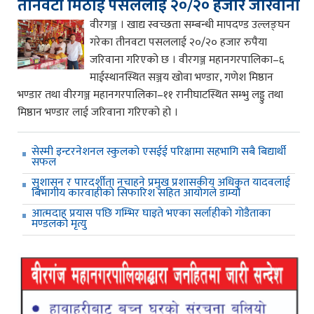
तीनवटा मिठाई पसललाई २०/२० हजार जरिवाना
वीरगञ्ज । खाद्य स्वच्छता सम्बन्धी मापदण्ड उल्लङ्घन
गरेका तीनवटा पसललाई २०/२० हजार रुपैया
जरिवाना गरिएको छ । वीरगञ्ज महानगरपालिका–६
माईस्थानस्थित सञ्जय खोवा भण्डार, गणेश मिष्ठान
भण्डार तथा वीरगञ्ज महानगरपालिका–११ रानीघाटस्थित सम्भु लड्डु तथा
मिष्ठान भण्डार लाई जरिवाना गरिएको हो ।
सेस्मी इन्टरनेशनल स्कुलको एसईई परिक्षामा सहभागि सबै बिद्यार्थी
सफल
सुशासन र पारदर्शीता नचाहने प्रमुख प्रशासकीय अधिकृत यादवलाई
बिभागीय कारवाहीको सिफारिश सहित आयोगले डाम्यो
आत्मदाह प्रयास पछि गम्भिर घाइते भएका सर्लाहीको गोडैताका
मण्डलको मृत्यु