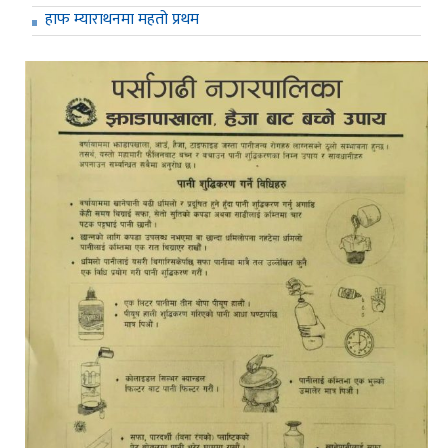
हाफ म्याराथनमा महतो प्रथम