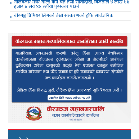
गोलबजार मेयर गोल्ड कप चैत तेस्रो सातादेखि, बिजेताले ४ लाख ४४
हजार ४ सय ४४ रुपैया पुरस्कार पाउने
वीरगञ्ज प्रिमियर लिगको तेस्रो संस्करणको ट्रफि सार्वजनिक