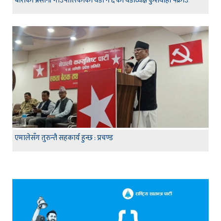
बाराको प्रसौनी गाउँपालिकाको वडा नं ६ का वडाध्यक्ष कुशवाहा पक्राउ
एमालेसँग तुरुन्तै सहकार्य हुन्छ : प्रचण्ड