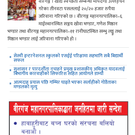
वीरगञ्ज । खाद्य स्वच्छता सम्बन्धी मापदण्ड उल्लङ्घन
गरेका तीनवटा पसललाई २०/२० हजार रुपैया
जरिवाना गरिएको छ । वीरगञ्ज महानगरपालिका–६
माईस्थानस्थित सञ्जय खोवा भण्डार, गणेश मिष्ठान
भण्डार तथा वीरगञ्ज महानगरपालिका–११ रानीघाटस्थित सम्भु लड्डु तथा
मिष्ठान भण्डार लाई जरिवाना गरिएको हो ।
सेस्मी इन्टरनेशनल स्कुलको एसईई परिक्षामा सहभागि सबै बिद्यार्थी
सफल
सुशासन र पारदर्शीता नचाहने प्रमुख प्रशासकीय अधिकृत यादवलाई
बिभागीय कारवाहीको सिफारिश सहित आयोगले डाम्यो
आत्मदाह प्रयास पछि गम्भिर घाइते भएका सर्लाहीको गोडैताका
मण्डलको मृत्यु