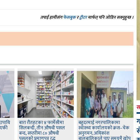
तपाईं हामीसंग
फेसबुक
र
ट्वीटर
मार्फत् पनि जोडिन सक्नुहुन्छ ।
स
ग
 उपाधि
बारा रौतहटका ४ फार्मेसीमा
बहुदरमाई नगरपालिकामा
 आएकी
सिलबन्दी, तीन औषधी पसल
स्वास्थ्य कार्यालयको क्रस–चेक
स
बन्द, सप्तरीमा ८० औषधी
अनुगमन, अधिकांश
पसलको प्रमाणपत्र रद्ध
बालबालिकाले पाए समयमै खोप