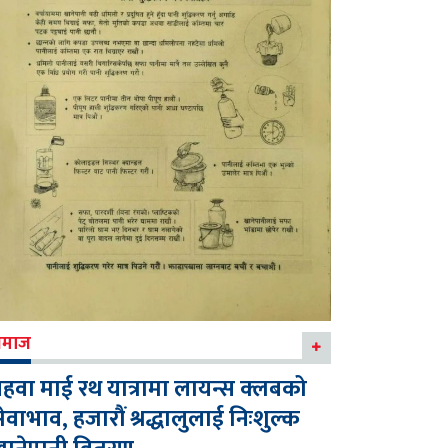
माज
हवा माई रथ यात्रामा लायन्स क्लबको
ेवाभाव, हजारौं श्रद्धालुलाई निःशुल्क