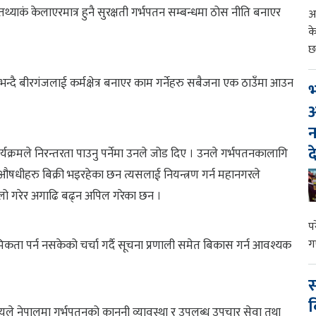
तथ्याकं केलाएरमात्र हुनै सुरक्षती गर्भपतन सम्बन्धमा ठोस नीति बनाएर
आ
क
छ
भन्दै बीरगंजलाई कर्मक्षेत्र बनाएर काम गर्नेहरु सबैजना एक ठाउँमा आउन
भ
आ
न
द
र्यक्रमले निरन्तरता पाउनु पर्नेमा उनले जोड दिए । उनले गर्भपतनकालागि
ट औषधीहरु बिक्री भइरहेका छन त्यसलाई नियन्त्रण गर्न महानगरले
मालो गरेर अगाढि बढ्न अपिल गरेका छन ।
प
ग
ता पर्न नसकेको चर्चा गर्दै सूचना प्रणाली समेत बिकास गर्न आवश्यक
स
व
 रायले नेपालमा गर्भपतनको कानूनी व्यावस्था र उपलब्ध उपचार सेवा तथा