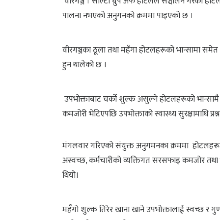
वीरगञ्ज । सोल्टी ग्रुप अफ होटलले सञ्चालन गरेको होटल
पालना नभएको अनुगनको क्रममा पाइएको छ ।
वीरगञ्जका ठूला तथा महँगा होटलहरूको भान्सामा समे
हुन थालेको छ ।
उपभोक्ताबाट चर्को शुल्क असुल्ने होटलहरूको भान्साम
कमजोरी भेटिएपछि उपभोक्ताको स्वास्थ्य सुरक्षामाथि प्रश
मंगलवार गरिएको संयुक्त अनुगमनका क्रममा होटलहरूमा प
अस्वच्छ, कर्मचारीको व्यक्तिगत सरसफाइ कमजोर तथा भ
थियो।
महँगो शुल्क तिरेर खाना खाने उपभोक्तालाई स्वच्छ र गु