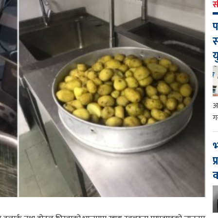
स
प
स
य
आ
ग
भ
प