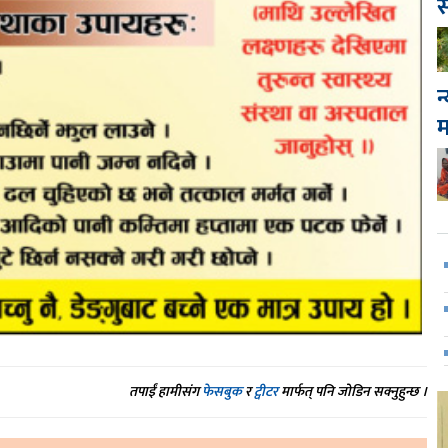
स
न
तपाईं हामीसंग
फेसबुक
र
ट्वीटर
मार्फत् पनि जोडिन सक्नुहुन्छ ।