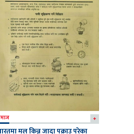
माज
ारतमा मल किन्न जादा पक्राउ परेका