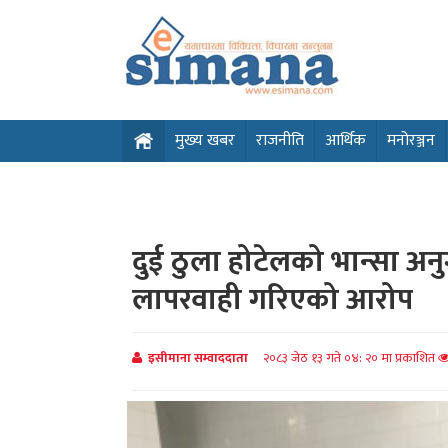
मुख्य खबर
राजनीति
आर्थिक
मनोरञ्जन
दुई ठुला होटेलको भान्सा अनुग
लापरवाही गरिएको आरोप
इसीमाना सम्वाददाता
२०८३ जेठ १३ गते ०४: २० मा प्रकाशित