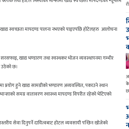
 क्लार्क तथा होटल भिस्वाको भान्सामा खाद्य स्वच्छता मापदण्डको न्यूनतम
र
द
उ
त खाद्य स्वच्छता मापदण्ड पालना नभएको पाइएपछि होटेलहरु आलोचना
भ
क
ै सरसफाइ, खाद्य भण्डारण तथा स्वस्थकर भोजन व्यवस्थापनमा गम्भीर
्न उठेको छ।
आ
क
्रयोग हुने खाद्य सामग्रीको भण्डारण अव्यवस्थित, पकाउने स्थान
छ
ान्साको समग्र वातावरण स्वास्थ्य मापदण्ड विपरीत रहेको भेटिएको
भ
आ
णस्तरीय सेवा दिनुपर्ने दायित्वबाट होटल व्यवसायी पन्छिन खोजेको
न