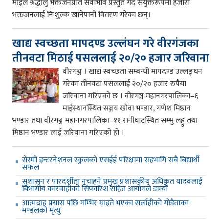
माईले श्रद्धालु भक्तजनप्रति सेवाभाव प्रस्तुत गर्दै संयुक्तरूपमा हजारौं
भक्तजनलाई निःशुल्क खानेपानी वितरण गरेका छन्।
खाद्य स्वच्छता मापदण्ड उल्लंघन गरे वीरगंजका
तीनवटा मिठाई पसललाई २०/२० हजार जरिवाना
वीरगञ्ज । खाद्य स्वच्छता सम्बन्धी मापदण्ड उल्लङ्घन
गरेका तीनवटा पसललाई २०/२० हजार रुपैया
जरिवाना गरिएको छ । वीरगञ्ज महानगरपालिका–६
माईस्थानस्थित सञ्जय खोवा भण्डार, गणेश मिष्ठान
भण्डार तथा वीरगञ्ज महानगरपालिका–११ रानीघाटस्थित सम्भु लड्डु तथा
मिष्ठान भण्डार लाई जरिवाना गरिएको हो ।
सेस्मी इन्टरनेशनल स्कुलको एसईई परिक्षामा सहभागि सबै बिद्यार्थी
सफल
सुशासन र पारदर्शीता नचाहने प्रमुख प्रशासकीय अधिकृत यादवलाई
बिभागीय कारवाहीको सिफारिश सहित आयोगले डाम्यो
आत्मदाह प्रयास पछि गम्भिर घाइते भएका सर्लाहीको गोडैताका
मण्डलको मृत्यु