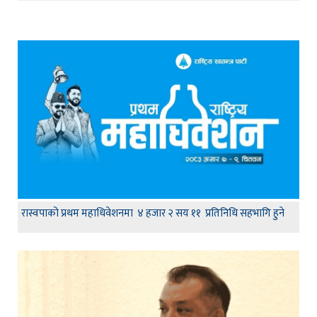
रास्वपाको प्रथम महाधिवेशनमा ४ हजार २ सय ११ प्रतिनिधि सहभागि हुने