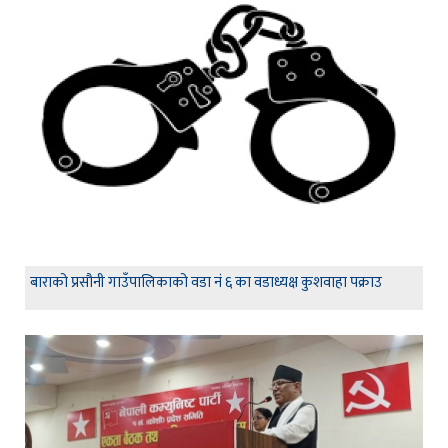
बाराको प्रसौनी गाउँपालिकाको वडा नं ६ का वडाध्यक्ष कुशवाहा पक्राउ