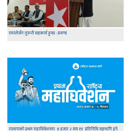
एमालेसँग तुरुन्तै सहकार्य हुन्छ : प्रचण्ड
रास्वपाको प्रथम महाधिवेशनमा ४ हजार २ सय ११ प्रतिनिधि सहभागि हुने