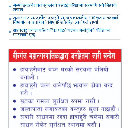
सेस्मी इन्टरनेशनल स्कुलको एसईई परिक्षामा सहभागि सबै बिद्यार्थी
सफल
सुशासन र पारदर्शीता नचाहने प्रमुख प्रशासकीय अधिकृत यादवलाई
बिभागीय कारवाहीको सिफारिश सहित आयोगले डाम्यो
आत्मदाह प्रयास पछि गम्भिर घाइते भएका सर्लाहीको गोडैताका
मण्डलको मृत्यु