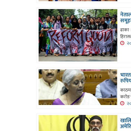
नेताल
समूह
ढाका ।
हिरासत
२०
भारत 
रुपि
काठमा
करोड भ
२०
खालिस
अमेरि