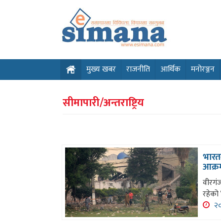
मुख्य खबर
राजनीति
आर्थिक
मनोरञ्जन
सीमापारी/अन्तराष्ट्रिय
भारतक
आक्
वीरगंज
रहेको 
२०