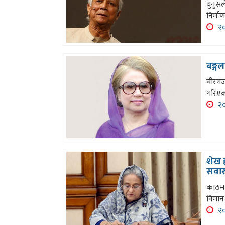
युनुसल
निर्मा
२०
बङ्गल
बीरगंज
गरिए
२०
शेख 
सवार
काठमाण
विमान
२०