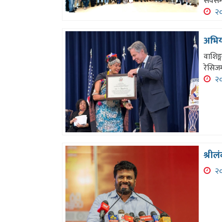
सर्वस
२०
अभियन
वाशिङ्
रेसिजम
२०
श्रील
२०