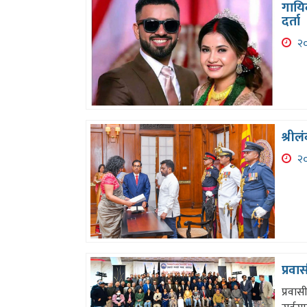
गायिक
दर्ता
२०
श्रील
२०
प्रवा
प्रवास