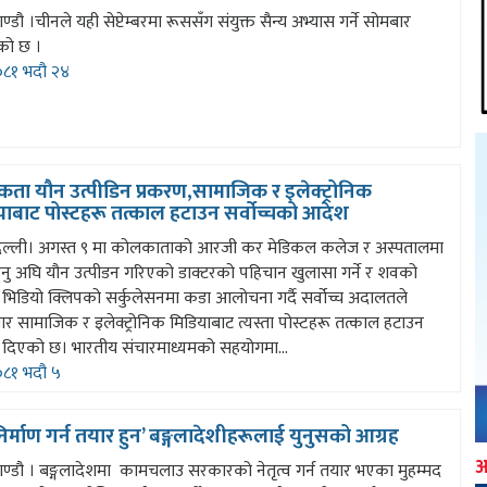
्डौ ।चीनले यही सेप्टेम्बरमा रूससँग संयुक्त सैन्य अभ्यास गर्ने सोमबार
को छ ।
८१ भदौ २४
ता यौन उत्पीडिन प्रकरण,सामाजिक र इलेक्ट्रोनिक
याबाट पोस्टहरू तत्काल हटाउन सर्वोच्चको आदेश
दिल्ली। अगस्त ९ मा कोलकाताको आरजी कर मेडिकल कलेज र अस्पतालमा
हुनु अघि यौन उत्पीडन गरिएको डाक्टरको पहिचान खुलासा गर्ने र शवको
भिडियो क्लिपको सर्कुलेसनमा कडा आलोचना गर्दै सर्वोच्च अदालतले
र सामाजिक र इलेक्ट्रोनिक मिडियाबाट त्यस्ता पोस्टहरू तत्काल हटाउन
दिएको छ। भारतीय संचारमाध्यमको सहयोगमा...
८१ भदौ ५
िर्माण गर्न तयार हुन’ बङ्गलादेशीहरूलाई युनुसको आग्रह
ण्डौ । बङ्गलादेशमा कामचलाउ सरकारको नेतृत्व गर्न तयार भएका मुहम्मद