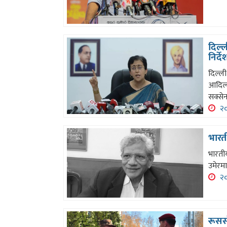
दिल्
निर्द
दिल्ल
आदिल्
सक्से
२०
भारती
भारतीय
उमेरम
२०
रूससँ