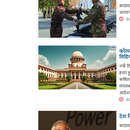
काठमाण
जनाए
२०
कोलक
मिडि
नयाँ 
हत्या 
कथित 
मंगलबा
आदेश 
२०
देश न
काठमा