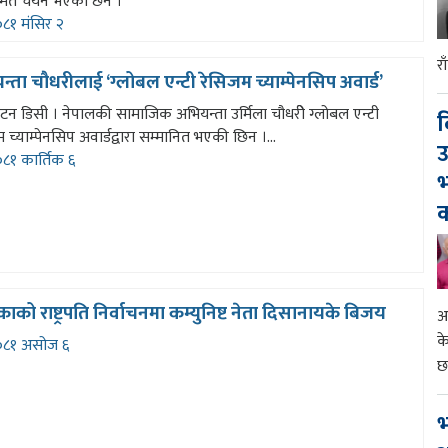
म्मत चयन भएका छन ।
८१ मंसिर २
र
्ता चौधरीलाई ‘ग्लोबल एन्टी रेसिजम च्याम्पेनसिप अवार्ड’
गटन डिसी । नेपालकी सामाजिक अभियन्ता उर्मिला चौधरीे ग्लोबल एन्टी
द
 च्याम्पेनसिप अवार्डद्वारा सम्मानित भएकी छिन ।...
उ
८१ कार्तिक ६
भ
क
ंकाको राष्ट्रपति निर्वाचनमा कम्युनिष्ट नेता दिसानायके बिजय
आ
क
८१ असोज ६
छ
भ