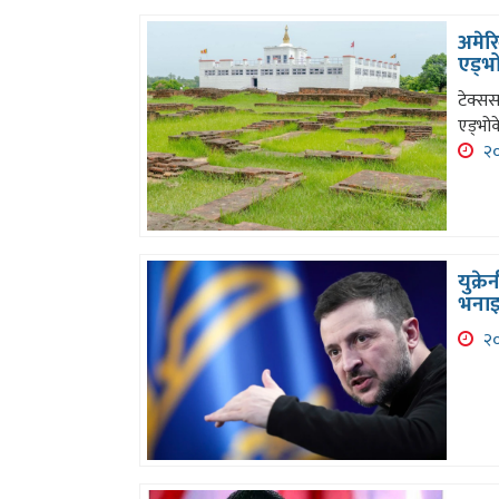
अमेरि
एड्भ
टेक्सस
एड्भोक
२०
युक्र
भना
२०