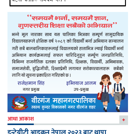
आधा आकाश
इन्टेग्रीटी आइकन नेपाल २०२३ बाट थापा