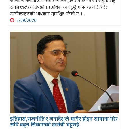
संकटको बेलामा उपभोक्ता अधिकार झनै संकटमा पर्छ । संयुक्त राष्ट्र
संघले १९८५ मा उपझोक्ता अधिकारको छुट्टै मापदण्ड जारी गरेर
उपभोक्ताहरुको अधिकार सुनिश्चित गरेको छ ।...
3/29/2020
इतिहास,राजनीति र जनादेशले भागेर होइन सामाना गरेर
अघि बढ्न सिकाएको छःमंत्री भट्टराई