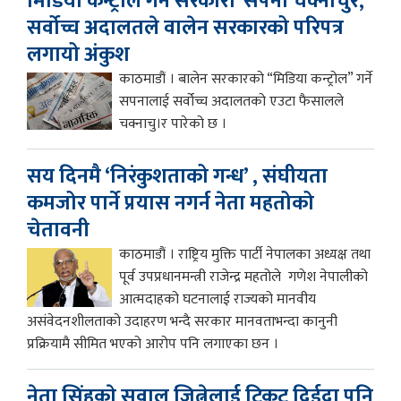
मिडिया कन्ट्रोल गर्ने सरकारी सपना चक्नाचुर,
सर्वोच्च अदालतले वालेन सरकारको परिपत्र
लगायो अंकुश
काठमाडौं । बालेन सरकारको “मिडिया कन्ट्रोल” गर्ने
सपनालाई सर्वोच्च अदालतको एउटा फैसालले
चक्नाचु।र पारेको छ ।
सय दिनमै ‘निरंकुशताको गन्ध’ , संघीयता
कमजोर पार्ने प्रयास नगर्न नेता महतोको
चेतावनी
काठमाडौं । राष्ट्रिय मुक्ति पार्टी नेपालका अध्यक्ष तथा
पूर्व उपप्रधानमन्त्री राजेन्द्र महतोले गणेश नेपालीको
आत्मदाहको घटनालाई राज्यको मानवीय
असंवेदनशीलताको उदाहरण भन्दै सरकार मानवताभन्दा कानुनी
प्रक्रियामै सीमित भएको आरोप पनि लगाएका छन ।
नेता सिंहकाे सवाल जित्नेलाई टिकट दिईदा पनि