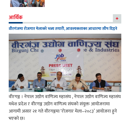
आर्थिक
वीरगंजमा रोजगार मेलाको भब्य तयारी, आवश्यकताका आधारमा सीप दिइने
वीरगञ्ज । नेपाल उद्योग वाणिज्य महासंघ , नेपाल उद्योग वाणिज्य महासंघ
मधेश प्रदेश र वीरगञ्ज उद्योग वाणिज्य संघको संयुक्त आयोजनामा
आगामी असार २१ गते वीरगञ्जमा ‘रोजगार मेला–२०८३’ आयोजना हुने
भएको छ।