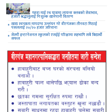
गहवा माई रथ यात्रामा लायन्स क्लबको सेवाभाव,
हजारौं श्रद्धालुलाई निःशुल्क खानेपानी वितरण
खाद्य स्वच्छता मापदण्ड उल्लंघन गरे वीरगंजका तीनवटा मिठाई
पसललाई २०/२० हजार जरिवाना
सेस्मी इन्टरनेशनल स्कुलको एसईई परिक्षामा सहभागि सबै बिद्यार्थी
सफल