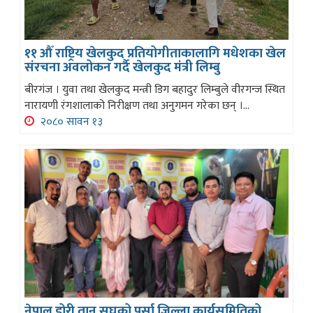
११ औँ राष्ट्रिय खेलकुद प्रतियोगीताकालागि मधेशका खेल
संरचना अवलोकन गर्दै खेलकुद मंत्री लिम्बु
बीरगंज । युवा तथा खेलकुद मन्त्री डिग बहादुर लिम्बुले वीरगन्ज स्थित
नारायणी रंगशालाको निरीक्षण तथा अनुगमन गरेका छन् ।...
२०८० सावन १३
नेपाल डोरी तान सघको पर्सा जिल्ला कार्यसमितिको